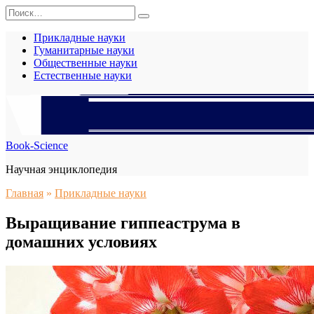
Перейти
Search
к
for:
содержанию
Прикладные науки
Гуманитарные науки
Общественные науки
Естественные науки
Book-Science
Научная энциклопедия
Главная
»
Прикладные науки
Выращивание гиппеаструма в
домашних условиях