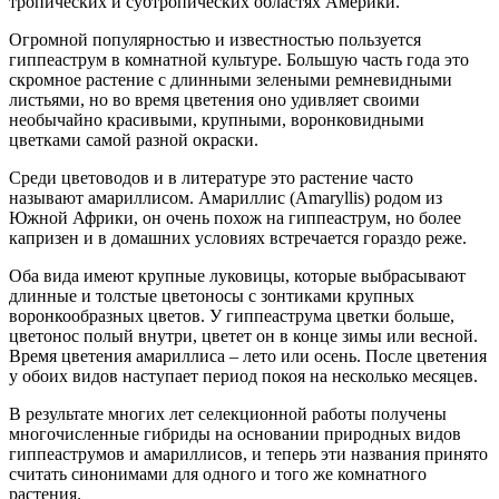
тропических и субтропических областях Америки.
Огромной популярностью и известностью пользуется
гиппеаструм в комнатной культуре. Большую часть года это
скромное растение с длинными зелеными ремневидными
листьями, но во время цветения оно удивляет своими
необычайно красивыми, крупными, воронковидными
цветками самой разной окраски.
Среди цветоводов и в литературе это растение часто
называют амариллисом. Амариллис (Amaryllis) родом из
Южной Африки, он очень похож на гиппеаструм, но более
капризен и в домашних условиях встречается гораздо реже.
Оба вида имеют крупные луковицы, которые выбрасывают
длинные и толстые цветоносы с зонтиками крупных
воронкообразных цветов. У гиппеаструма цветки больше,
цветонос полый внутри, цветет он в конце зимы или весной.
Время цветения амариллиса – лето или осень. После цветения
у обоих видов наступает период покоя на несколько месяцев.
В результате многих лет селекционной работы получены
многочисленные гибриды на основании природных видов
гиппеаструмов и амариллисов, и теперь эти названия принято
считать синонимами для одного и того же комнатного
растения.