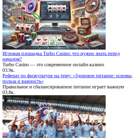
Игровая площадка Turbo Casino: что нужно знать перед
началом?
Turbo Casino — это современное онлайн-казино
0
3.9к.
Реферат по физкультуре на тему: «Здоровое питание: основы,
польза и важность»
Правильное и сбалансированное питание играет важную
0
3.8к.