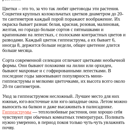
Цветки – это то, за что так любят цветоводы эти растения.
Соцветия крупных колокольчатых цветков диаметром до 20-
ти сантиметров каждый порой поражают воображение. Их
окраска бывает разная: белая, красная, розовая, малиновая,
желтая, но гораздо больше сортов с пятнышками и
крапинками на лепестках, с полосками контрастных цветов и
разводами. Каждый цветок гиппеаструма, а их бывает 6,
иногда 8, держится больше недели, общее цветение длится
больше месяца.
Сорта современной селекции отличают цветками необычной
формы. Они бывают похожими на лилии или орхидеи,
бывают махровые и с гофрированными лепестками. В
последние годы завоевывают популярность мини-
гиппеаструмы и мелкими цветочками, их высота всего около
20-ти сантиметров.
Уход за гиппеаструмом несложный. Лучшее место для них
южные
,
юго-восточные или юго-западные окна. Летом можно
выносить на балкон и даже высаживать в палисаднике.
Гиппеаструмы
— теплолюбивые растения, они хорошо себя
чувствуют при обычных комнатных температурах. Поливать
нужно умеренно, в период покоя только чуть-чуть увлажнять
почву.