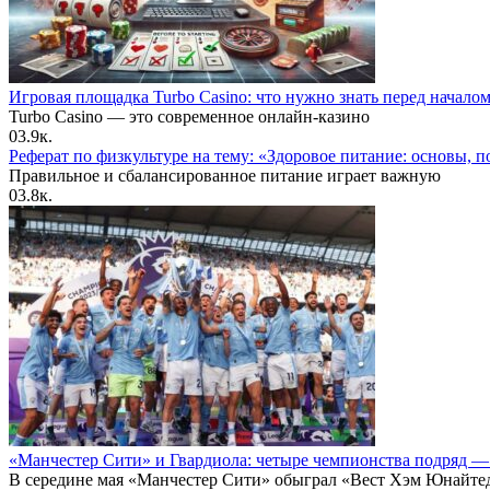
Игровая площадка Turbo Casino: что нужно знать перед начало
Turbo Casino — это современное онлайн-казино
0
3.9к.
Реферат по физкультуре на тему: «Здоровое питание: основы, п
Правильное и сбалансированное питание играет важную
0
3.8к.
«Манчестер Сити» и Гвардиола: четыре чемпионства подряд 
В середине мая «Манчестер Сити» обыграл «Вест Хэм Юнайте