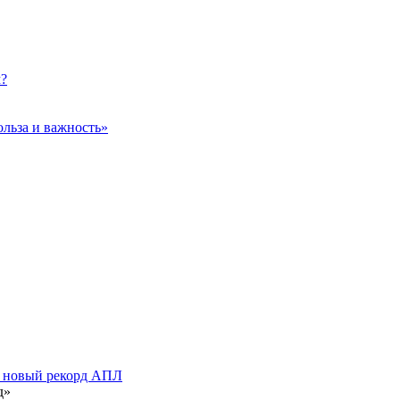
м?
ольза и важность»
— новый рекорд АПЛ
д»