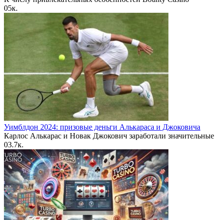
0
5к.
Уимблдон 2024: призовые деньги Алькараса и Джоковича
Карлос Алькарас и Новак Джокович заработали значительные
0
3.7к.