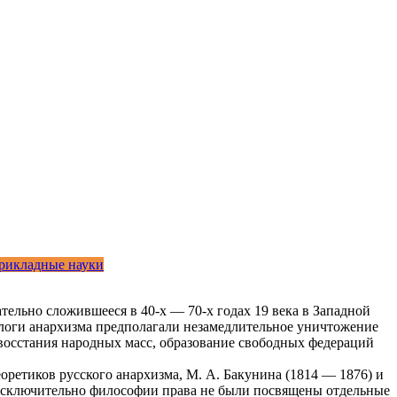
рикладные науки
тельно сложившееся в 40-х — 70-х годах 19 века в Западной
логи анархизма предполагали незамедлительное уничтожение
о восстания народных масс, образование свободных федераций
оретиков русского анархизма, М. А. Бакунина (1814 — 1876) и
 Исключительно философии права не были посвящены отдельные