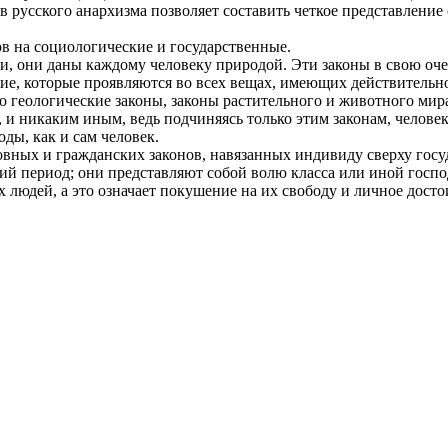
 русского анархизма позволяет составить четкое представление о
ов на социологические и государственные.
, они даны каждому человеку природой. Эти законы в свою очер
гие, которые проявляются во всех вещах, имеющих действительн
 геологические законы, законы растительного и животного мира 
и никаким иным, ведь подчиняясь только этим законам, человек
ды, как и сам человек.
вных и гражданских законов, навязанных индивиду сверху госу
кий период; они представляют собой волю класса или иной гос
людей, а это означает покушение на их свободу и личное досто