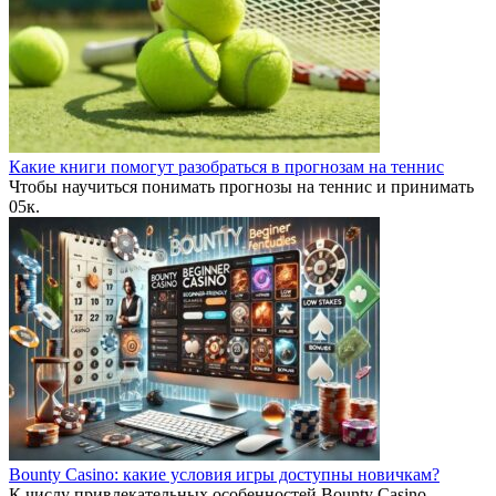
Какие книги помогут разобраться в прогнозам на теннис
Чтобы научиться понимать прогнозы на теннис и принимать
0
5к.
Bounty Casino: какие условия игры доступны новичкам?
К числу привлекательных особенностей Bounty Casino