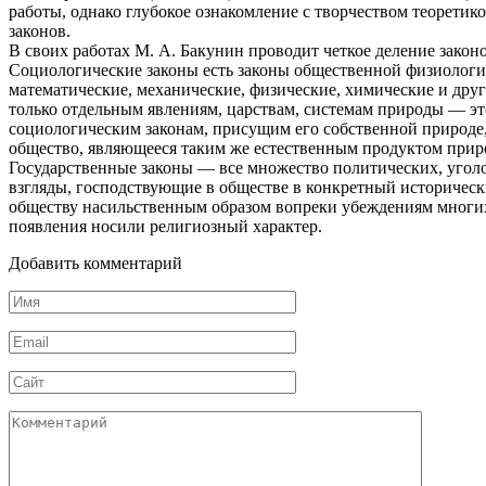
работы, однако глубокое ознакомление с творчеством теоретиков
законов.
В своих работах М. А. Бакунин проводит четкое деление закон
Социологические законы есть законы общественной физиологии
математические, механические, физические, химические и дру
только отдельным явлениям, царствам, системам природы — это
социологическим законам, присущим его собственной природе, 
общество, являющееся таким же естественным продуктом приро
Государственные законы — все множество политических, уголо
взгляды, господствующие в обществе в конкретный историчес
обществу насильственным образом вопреки убеждениям многих 
появления носили религиозный характер.
Добавить комментарий
Имя
*
Email
*
Сайт
Комментарий