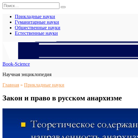
Перейти
Search
к
for:
содержанию
Прикладные науки
Гуманитарные науки
Общественные науки
Естественные науки
Book-Science
Научная энциклопедия
Главная
»
Прикладные науки
Закон и право в русском анархизме