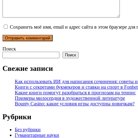
Сохранить моё имя, email и адрес сайта в этом браузере д
Поиск
Поиск
Свежие записи
Как использовать ИИ для написания сочинения: советы 
Книги с секретами букмекеров и ставки на спорт в Fonbet
Какие книги помогут разобраться в прогнозам на теннис
Примеры милосердия в художественной литературе
Bounty Casino: какие условия игры доступны новичкам?
Рубрики
Без рубрики
Гуманитарные науки