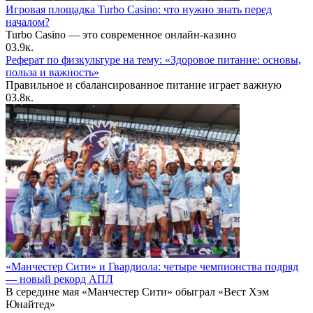
Игровая площадка Turbo Casino: что нужно знать перед
началом?
Turbo Casino — это современное онлайн-казино
0
3.9к.
Реферат по физкультуре на тему: «Здоровое питание: основы,
польза и важность»
Правильное и сбалансированное питание играет важную
0
3.8к.
«Манчестер Сити» и Гвардиола: четыре чемпионства подряд
— новый рекорд АПЛ
В середине мая «Манчестер Сити» обыграл «Вест Хэм
Юнайтед»