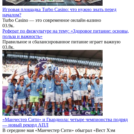
Игровая площадка Turbo Casino: что нужно знать перед
началом?
Turbo Casino — это современное онлайн-казино
0
3.9к.
Реферат по физкультуре на тему: «Здоровое питание: основы,
польза и важность»
Правильное и сбалансированное питание играет важную
0
3.8к.
«Манчестер Сити» и Гвардиола: четыре чемпионства подряд
— новый рекорд АПЛ
В середине мая «Манчестер Сити» обыграл «Вест Хэм