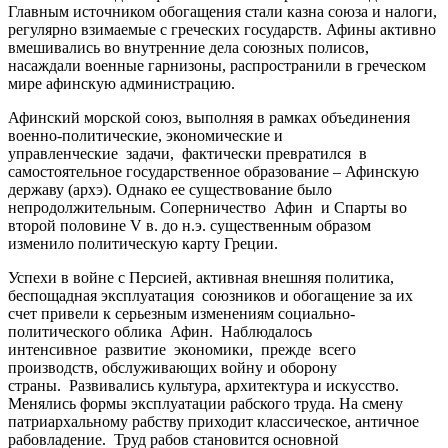
Главным источником обогащения стали казна союза и налоги,
регулярно взимаемые с греческих государств. Афины активно
вмешивались во внутренние дела союзных полисов,
насаждали военные гарнизоны, распространили в греческом
мире афинскую администрацию.
Афинский морской союз, выполняя в рамках объединения
военно-политические, экономические и
управленческие задачи, фактически превратился в
самостоятельное государственное образование – Афинскую
державу (архэ). Однако ее существование было
непродолжительным. Соперничество Афин и Спарты во
второй половине V в. до н.э. существенным образом
изменило политическую карту Греции.
Успехи в войне с Персией, активная внешняя политика,
беспощадная эксплуатация союзников и обогащение за их
счет привели к серьезным изменениям социально-
политического облика Афин. Наблюдалось
интенсивное развитие экономики, прежде всего
производств, обслуживающих войну и оборону
страны. Развивались культура, архитектура и искусство.
Менялись формы эксплуатации рабского труда. На смену
патриархальному рабству приходит классическое, античное
рабовладение. Труд рабов становится основной