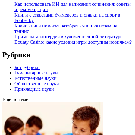
Как использовать ИИ для написания сочинения: советы
и рекомендации
Книги с секретами букмекеров и ставки на спорт в
Fonbet by
Какие книги помогут разобраться в прогнозам на
теннис
Примеры милосердия в художественной литературе
Bounty Casino: какие условия игры доступны новичкам?
Рубрики
Без рубрики
Гуманитарные науки
Естественные науки
Общественные науки
Прикладные науки
Еще по теме