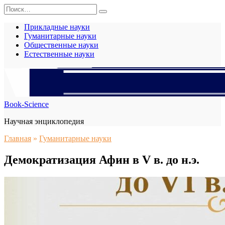
Перейти
Search
к
for:
содержанию
Прикладные науки
Гуманитарные науки
Общественные науки
Естественные науки
Book-Science
Научная энциклопедия
Главная
»
Гуманитарные науки
Демократизация Афин в V в. до н.э.