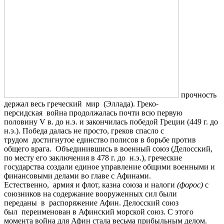
прочность
держал весь греческий мир (Эллада). Греко-
персидская война продолжалась почти всю первую
половину V в. до н.э. и закончилась победой Греции (449 г. до
н.э.). Победа далась не просто, греков спасло с
трудом достигнутое единство полисов в борьбе против
общего врага. Объединившись в военный союз (Делосский,
по месту его заключения в 478 г. до н.э.), греческие
государства создали единое управление общими военными и
финансовыми делами во главе с Афинами.
Естественно, армия и флот, казна союза и налоги
(форос)
с
союзников на содержание вооруженных сил были
переданы в распоряжение Афин. Делосский союз
был переименован в Афинский морской союз. С этого
момента война для Афин стала весьма прибыльным делом.