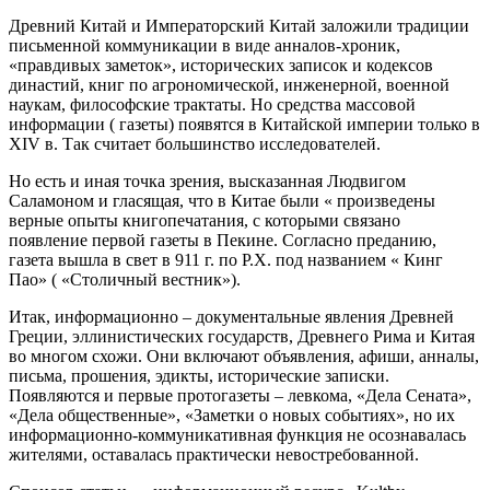
Древний Китай и Императорский Китай заложили традиции
письменной коммуникации в виде анналов-хроник,
«правдивых заметок», исторических записок и кодексов
династий, книг по агрономической, инженерной, военной
наукам, философские трактаты. Но средства массовой
информации ( газеты) появятся в Китайской империи только в
XIV в. Так считает большинство исследователей.
Но есть и иная точка зрения, высказанная Людвигом
Саламоном и гласящая, что в Китае были « произведены
верные опыты книгопечатания, с которыми связано
появление первой газеты в Пекине. Согласно преданию,
газета вышла в свет в 911 г. по Р.Х. под названием « Кинг
Пао» ( «Столичный вестник»).
Итак, информационно – документальные явления Древней
Греции, эллинистических государств, Древнего Рима и Китая
во многом схожи. Они включают объявления, афиши, анналы,
письма, прошения, эдикты, исторические записки.
Появляются и первые протогазеты – левкома, «Дела Сената»,
«Дела общественные», «Заметки о новых событиях», но их
информационно-коммуникативная функция не осознавалась
жителями, оставалась практически невостребованной.