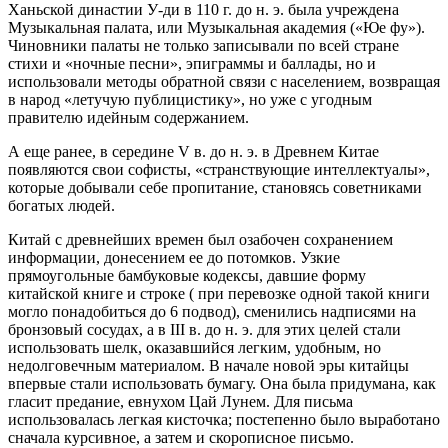
Ханьской династии У-ди в 110 г. до н. э. была учреждена
Музыкальная палата, или Музыкальная академия («Юе фу»).
Чиновники палаты не только записывали по всей стране
стихи и «ночные песни», эпиграммы и баллады, но и
использовали методы обратной связи с населением, возвращая
в народ «летучую публицистику», но уже с угодным
правителю идейным содержанием.
А еще ранее, в середине V в. до н. э. в Древнем Китае
появляются свои софисты, «странствующие интеллектуалы»,
которые добывали себе пропитание, становясь советниками
богатых людей.
Китай с древнейших времен был озабочен сохранением
информации, донесением ее до потомков. Узкие
прямоугольные бамбуковые кодексы, давшие форму
китайской книге и строке ( при перевозке одной такой книги
могло понадобиться до 6 подвод), сменились надписями на
бронзовый сосудах, а в III в. до н. э. для этих целей стали
использовать шелк, оказавшийся легким, удобным, но
недолговечным материалом. В начале новой эры китайцы
впервые стали использовать бумагу. Она была придумана, как
гласит предание, евнухом Цай Лунем. Для письма
использовалась легкая кисточка; постепенно было выработано
сначала курсивное, а затем и скорописное письмо.