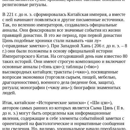
религиозные ритуалы.
В 221 г. до н. э. сформировалась Китайская империя, а вместе
с ней начинают появляться и другие письменные источники.
Так, по велению императоров, создавались официальные
анналы. Они фиксировали все значимые события из жизни
правящей династии. В это же период, при первой династии
Цинь подобные хроники стали называть «ши лу»
(«правдивые заметки»). При Западной Хань ( 206 г. до н. э. – 8
г.) они были положены в основу официальной истории
Императорского Китая. На сегодняшний день нам известно 80
таких историй. Они имеют строгую композицию и включают
основные анналы («бэнь цзи»); таблицы («бяо»)
высокородных китайцев; трактаты («чжи»), посвященные
вопросам экономики (торговля сырьем, пищей, мебелью,
драгоценностями), военного дела (ведение боя, защита),
ритуала; монографии («чжоу ань»); биографии знаменитых
людей.
Итак, китайские «Исторические записки» ( «Ши цзи»),
автором самых ранних из которых является Сыма Цянь ( II в.
до н. э.) могут быть определены как информационные
явления, содержащие в себе элементы событийной заметки с
ориентацией на фактологические и нормативные сообщения
или сведения. Но, видимо, хроникальное начало преобладало.