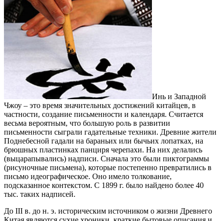
Инь и Западной
Чжоу – это время значительных достижений китайцев, в
частности, создание письменности и календаря. Считается
весьма вероятным, что большую роль в развитии
письменности сыграли гадательные техники. Древние жители
Поднебесной гадали на бараньих или бычьих лопатках, на
брюшных пластинках панциря черепахи. На них делались
(выцарапывались) надписи. Сначала это были пиктограммы
(рисуночные письмена), которые постепенно превратились в
письмо идеографическое. Оно имело толкование,
подсказанное контекстом. С 1899 г. было найдено более 40
тыс. таких надписей.
До III в. до н. э. историческим источником о жизни Древнего
Китая являются сухие хроники, краткие бытовые описания и