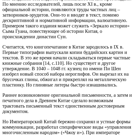
По мнению исследователей, лишь после XI в., кроме
официальной истории, появляются труды частных лиц –
затворников-эрудитов. Они-то и вводят в текст, помимо
дескриптивной и нормативной информации, валюативную.
Примером такого издания может служить «Зеркало истории»
Сыма Гуана, повествующее об истории Китая, о
происхождении династии Сун.
Считается, что книгопечатание в Китае зародилось в IX в.
Первые типографии выпускали копии буддийских картин и
текстов. В это же время начали складываться первые частные
книжные собрания [14, с.110]. Но существует и другое
утверждение. В 1040 – 1048 гг. кузнец по имени Пи Шен
изобрел новый способ набора иероглифов. Он вырезал их на
брусочках глины, обжигал и прикреплял на металлическую
пластинку. Но глиняные литеры быстро изнашивались.
Раннее возникновение оригинальной письменности, а затем и
печатного дела в Древнем Китае сделало возможным
трактовать письменный текст единственным достоверным
документом.
Но Императорский Китай бережно сохранял и устные формы
коммуникации, разработал специфические виды «управления
многочисленным народом» («Чжоу и»). При императоре