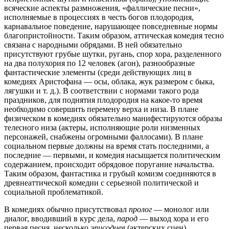
всяческие аспекты размножения, «фаллические песни»,
исполняемые в процессиях в честь богов плодородия,
карнавальное поведение, нарушающее повседневные нормы
благопристойности. Таким образом, аттическая комедия тесно
связана с народными обрядами. В ней обязательно
присутствуют грубые шутки, ругань, спор хора, разделенного
на два полухория по 12 человек (агон), разнообразные
фантастические элементы (среди действующих лиц в
комедиях Аристофана — осы, облака, жук размером с быка,
лягушки и т. д.). В соответствии с нормами такого рода
праздников, для поднятия плодородия на какое-то время
необходимо совершить перемену верха и низа. В плане
физическом в комедиях обязательно манифестируются образы
телесного низа (актеры, исполняющие роли низменных
персонажей, снабжены огромными фаллосами). В плане
социальном первые должны на время стать последними, а
последние — первыми, и комедия насыщается политическим
содержанием, происходит обрядовое поругание начальства.
Таким образом, фантастика и грубый комизм соединяются в
древнеаттической комедии с серьезной политической и
социальной проблематикой.
В комедиях обычно присутствовал
пролог
— монолог или
диалог, вводивший в курс дела,
парод
— выход хора и его
первая песня, несколько
эписодиев
(актерских сцен),