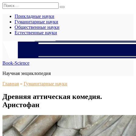
Перейти
Search
к
for:
содержанию
Прикладные науки
Гуманитарные науки
Общественные науки
Естественные науки
Book-Science
Научная энциклопедия
Главная
»
Гуманитарные науки
Древняя аттическая комедия.
Аристофан