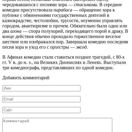
чередовавшихся с песнями хора —
стасимами
. В середине
комедии присутствовала
парабаса
— обращение хора к
публике с обвинениями государственных деятелей в
казнокрадстве, честолюбии, трусости, неумении управлять
городом, авантюризме и прочем. Обязательно были один или
два
агона
— спора полухорий, переходящего порой в драку. В
конце действия обычно проходило торжественное веселое
шествие или изображался пир. Завершала комедию последняя
песня хора и уход его с орхестры —
эксод
.
В Афинах комедии стали ставиться позднее трагедий, с 80-х
гг.
V
в. до н. э., на Великих Дионисиях и Ленеях. Выступали
три комедиографа, представлявших по одной комедии.
Добавить комментарий
Имя
*
Email
*
Сайт
Комментарий