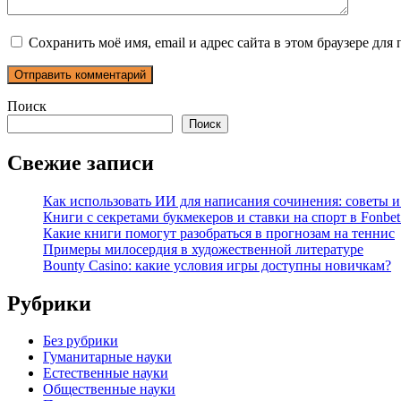
Сохранить моё имя, email и адрес сайта в этом браузере д
Поиск
Поиск
Свежие записи
Как использовать ИИ для написания сочинения: советы 
Книги с секретами букмекеров и ставки на спорт в Fonbet
Какие книги помогут разобраться в прогнозам на теннис
Примеры милосердия в художественной литературе
Bounty Casino: какие условия игры доступны новичкам?
Рубрики
Без рубрики
Гуманитарные науки
Естественные науки
Общественные науки