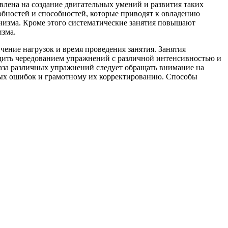
влена на создание двигательных умений и развития таких
собностей и способностей, которые приводят к овладению
анизма. Кроме этого систематические за­нятия повышают
изма.
ение нагрузок и время прове­дения занятия. Занятия
одить чере­дованием упражнений с различной интенсивностью и
каза различных упражнений следует обращать внимание на
ых ошибок и грамотному их корректированию. Способы