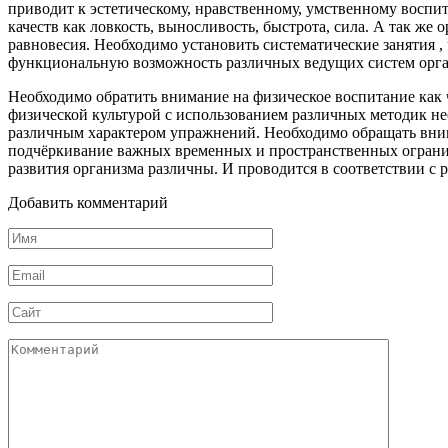
приводит к эстетическому, нравственному, умственному воспи
качеств как ловкость, выносли­вость, быстрота, сила. А так ж
равно­весия. Необходимо установить систематические занятия ,
функциональную возможность различных ведущих систем орга­
Необходимо обратить внимание на физическое воспитание как ч
физической культурой с использованием различных мето­дик не
различным характером уп­ражнений. Необходимо обращать вним
подчёркивание важных временных и пространственных ограни
развития организма различны. И проводится в соответствии с
Добавить комментарий
Имя
*
Email
*
Сайт
Комментарий