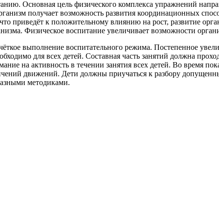
танию. Основная цель физического комплекса упражнений напра
е организм получает возможность развития коорди­национных спо
 что приведёт к положи­тельному влиянию на рост, развитие орг
низма. Физическое воспитание увеличивает возможности орган
ёткое выпол­нение воспитательного режима. Постепенное увелич
обходимо для всех детей. Составная часть занятий должна прох
ание на активность в течении занятия всех детей. Во время по
чений движений. Дети должны приучаться к разбору допущенн
 разными методиками.