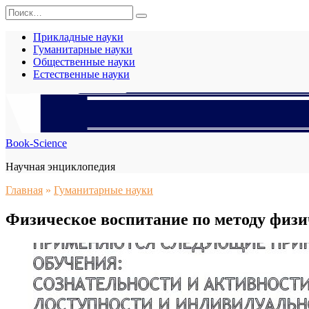
Перейти
Search
к
for:
содержанию
Прикладные науки
Гуманитарные науки
Общественные науки
Естественные науки
Book-Science
Научная энциклопедия
Главная
»
Гуманитарные науки
Физическое воспитание по методу физи