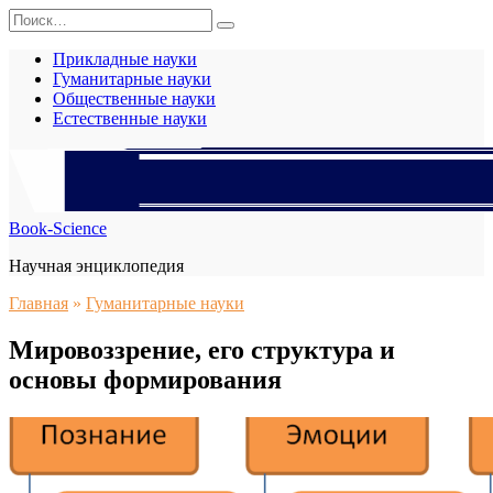
Перейти
Search
к
for:
содержанию
Прикладные науки
Гуманитарные науки
Общественные науки
Естественные науки
Book-Science
Научная энциклопедия
Главная
»
Гуманитарные науки
Мировоззрение, его структура и
основы формирования