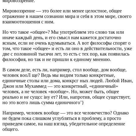
мировоззрение.
Мировоззрение — это более или менее целостное, общее
отражение в на­шем сознании мира и себя в этом мире, своего
взаимоотношения с ним.
Но что такое «общее»? Мы употребляем это слово так или
иначе каждый день, и его смысл нам кажется достаточно
ясным, если не очень вдумываться. А вот философы спорят о
том, что такое «общее» и есть ли оно в действительно­сти, уже
две с половиной тысячи лет, то есть с тех пор, как появилась
филосо­фия, но так и не пришли к единому мнению.
В самом деле, есть ли, например, стол вообще, дом вообще,
человек вооЛ ще? Ведь мы видим только конкретные,
единичные столы или дома, конкрсг ных людей. Любой Иван,
Джон или Мухаммед — это конкретный, «единичный»
человек, а не человек «вообще». Но, может быть, общее
реально и не сущсс іиу ет? Или, напротив, общее существует,
но это всего лишь сумма единичного’}
Например, человек вообще — это все человечество? Однако
не будем пока слишком углубляться в проблему, а просто
приведем самое, на наш взгляд, убедительное определение
общего.