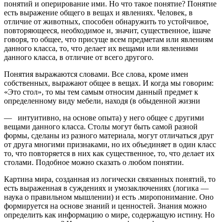
понятий и оперирование ими. Но что такое понятие? Понятие
есть выра­жение общего в вещах и явлениях. Человек, в
отличие от животных, способен обнаружить то устойчивое,
повторяющееся, необходимое и, значит, существен­ное, ішаче
говоря, то общее, что присуще всем предметам или явлениям
данно­го класса, то, что делает их вещами или явлениями
данного класса, в отличие от всего другого.
Понятия выражаются словами. Все слова, кроме имен
собственных, выра­жают общее в вещах. И когда мы говорим:
«Это стол», то мы тем самым отно­сим данный предмет к
определенному виду мебели, находя (в обыденной жизни
— интуитивно, на основе опыта) у него общее с другими
вещами данного клас­са. Столы могут быть самой разной
формы, сделаны из разного материала, мо­гут отличаться друг
от друга многими признаками, но их объединяет в один класс
то, что повторяется в них как существенное, то, что делает их
столами. Подобное можно сказать о любом понятии.
Картина мира, созданная из логически связанных понятий, то
есть выра­женная в суждениях и умозаключениях (логика —
наука о правильном мышле­нии) и есть .миропонимание. Оно
формируется на основе знаний и ценностей. Знания можно
определить как информацию о мире, содержащую истину. Но