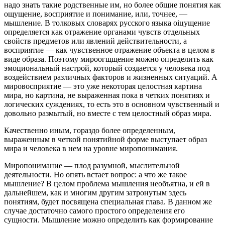
надо знать такие родст­венные им, но более общие понятия как
ощущение, восприятие и понимание, или, точнее, —
мышление. В толковых словарях русского языка оіцущение
опре­деляется как отражение органами чувств отдельных
свойств предметов или яв­лений действительности, а
восприятие — как чувственное отражение объекта в целом в
виде образа. Поэтому мироогщщение можно определить как
эмоцио­нальный настрой, который создается у человека под
воздействием различных факторов и жизненных ситуаций. А
мировосприятие — это уже некоторая цело­стная картина
мира, но картина, не выраженная пока в четких понятиях и
ло­гических суждениях, то есть это в основном чувственный и
довольно размы­тый, но вместе с тем целостный образ мира.
Качественно иным, гораздо более определенным,
выраженным в четкой понятийной форме выступает образ
мира и человека в нем на уровне миропо­нимания.
Миропонимание — плод разумной, мыслительной
деятельности. Но опять встает вопрос: а что же такое
мышление? В целом проблема мышления необъ­ятна, и ей в
дальнейшем, как и многим другим затронутым здесь
понятиям, бу­дет посвящена специальная глава. В данном же
случае достаточно самого про­стого определения его
сущности. Мышление можно определить как формиро­вание