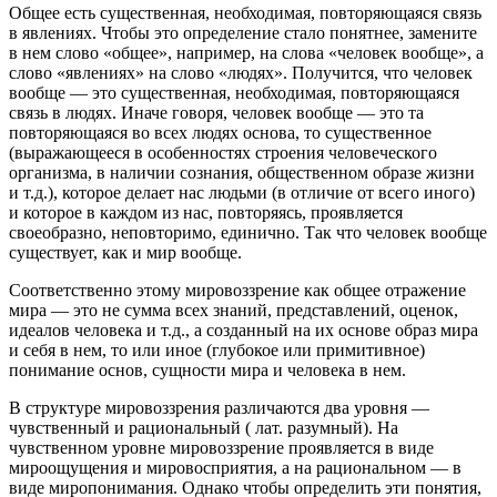
Общее есть существенная, необходимая, повторяющаяся связь
в явлениях. Чтобы это определение стало понятнее, замените
в нем слово «общее», напри­мер, на слова «человек вообще», а
слово «явлениях» на слово «людях». Полу­чится, что человек
вообще — это существенная, необходимая, повторяющаяся
связь в людях. Иначе говоря, человек вообще — это та
повторяющаяся во всех людях основа, то существенное
(выражающееся в особенностях строения чело­веческого
организма, в наличии сознания, общественном образе жизни
и т.д.), которое делает нас людьми (в отличие от всего иного)
и которое в каждом из нас, повторяясь, проявляется
своеобразно, неповторимо, единично. Так что че­ловек вообще
существует, как и мир вообще.
Соответственно этому мировоззрение как общее отражение
мира — это не сумма всех знаний, представлений, оценок,
идеалов человека и т.д., а создан­ный на их основе образ мира
и себя в нем, то или иное (глубокое или прими­тивное)
понимание основ, сущности мира и человека в нем.
В структуре мировоззрения различаются два уровня —
чувственный и ра­циональный ( лат. разумный). На
чувственном уровне мировоззрение проявля­ется в виде
мироощущения и мировосприятия, а на рациональном — в
виде ми­ропонимания. Однако чтобы определить эти понятия,