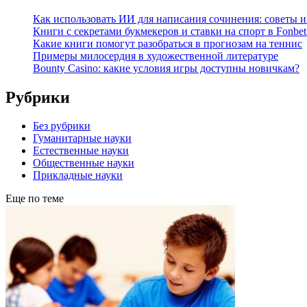
Как использовать ИИ для написания сочинения: советы 
Книги с секретами букмекеров и ставки на спорт в Fonbet
Какие книги помогут разобраться в прогнозам на теннис
Примеры милосердия в художественной литературе
Bounty Casino: какие условия игры доступны новичкам?
Рубрики
Без рубрики
Гуманитарные науки
Естественные науки
Общественные науки
Прикладные науки
Еще по теме