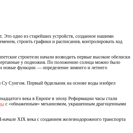
т. Это одно из старейших устройств, созданное нашими
еменем, строить графики и расписания, контролировать ход
гипетские строители начали возводить первые высокие обелиски
ачертанные у подножия. По положению солнца можно было
ли новые функции — определение зимнего и летнего
 Су Сунгом. Первый будильник на основе воды изобрел
надцатого века в Европе в эпоху Реформации часы стали
ны
с «обнаженным» механизмом, украшенным драгоценными
III-начале XIX века с созданием железнодорожного транспорта