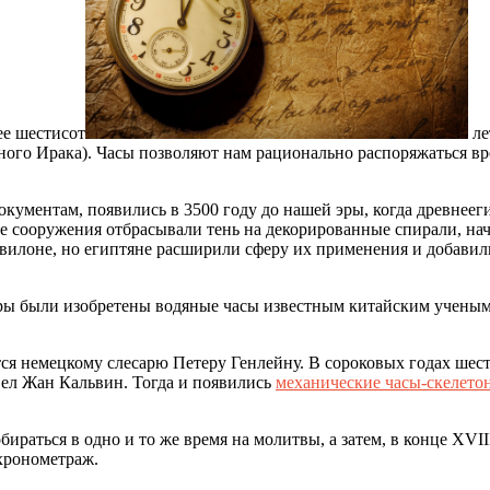
ее шестисот
ле
ного Ирака). Часы позволяют нам рационально распоряжаться вр
окументам, появились в 3500 году до нашей эры, когда древнее
ые сооружения отбрасывали тень на декорированные спирали, н
авилоне, но египтяне расширили сферу их применения и добави
эры были изобретены водяные часы известным китайским ученым
ся немецкому слесарю Петеру Генлейну. В сороковых годах шест
вел Жан Кальвин. Тогда и появились
механические часы-скелето
бираться в одно и то же время на молитвы, а затем, в конце XV
 хронометраж.