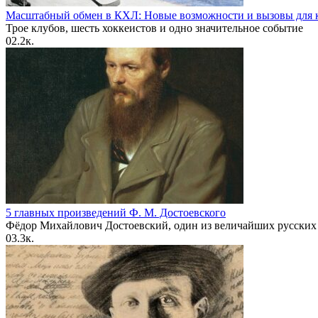
Масштабный обмен в КХЛ: Новые возможности и вызовы для к
Трое клубов, шесть хоккеистов и одно значительное событие
0
2.2к.
5 главных произведений Ф. М. Достоевского
Фёдор Михайлович Достоевский, один из величайших русских
0
3.3к.