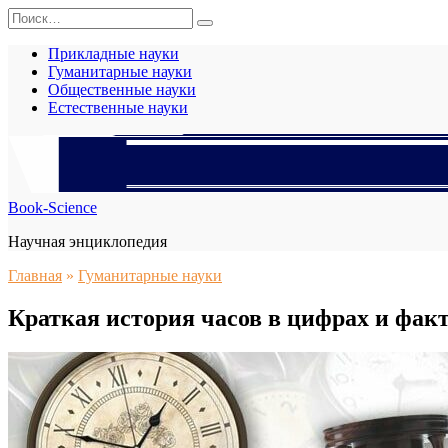
Перейти
Search
к
for:
содержанию
Прикладные науки
Гуманитарные науки
Общественные науки
Естественные науки
Book-Science
Научная энциклопедия
Главная
»
Гуманитарные науки
Краткая история часов в цифрах и фак