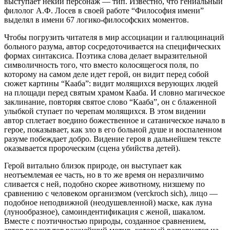
выступает некий персонаж — тип. Известно, что гениальный
филолог А.Ф. Лосев в своей работе “Философия имени”
выделял в имени 67 логико-философских моментов.
Чтобы погрузить читателя в мир ассоциации и галлюцинаций
больного разума, автор сосредоточивается на специфических
формах синтаксиса. Поэтика слова делает выразительной
символичность того, что вместо колосящегося поля, по
которому на самом деле идет герой, он видит перед собой
сюжет картины “Кааба”: видит молящихся верующих людей
на площади перед святым храмом Кааба. И словно магическое
заклинание, повторяя святое слово “Кааба”, он с блаженной
улыбкой ступает по черепам молящихся. В этом видении
автор сплетает воедино божественное и сатаническое начало в
герое, показывает, как зло в его больной душе и воспаленном
разуме побеждает добро. Видение героя в дальнейшем тексте
оказывается пророческим (сцена убийства детей).
Герой витально близок природе, он выступает как
неотъемлемая ее часть, но в то же время он неразличимо
сливается с ней, подобно скорее животному, низшему по
сравнению с человеком организмом (verckroch sich), лицо —
подобное неподвижной (неодушевленной) маске, как луна
(лунообразное), самоиндентификация с женой, шакалом.
Вместе с поэтичностью природы, созданное сравнением,