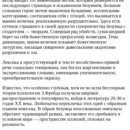
автор вводит тот важнейший мотив, который развернется на
последующих страницах в искаженном безумием, больном
сознании героя: мотив мышления большими, вселенскими
категориями, соотношения себя с птицей, что выливается в
манию величия, реализованную разрушительно. Здесь есть
оттенок страшного в своей дерзости соперничества безумца с
создателем — творцом. Совершая ряд убийств, сумасшедший
берет на себя божественную прерогативу возмездия. Тема
дивинации, мания величия искажает божественную
литургию, насыщая священное дьявольскими акцентами
разрушения и зла.
Лексика в присутствующей в тексте несобственно-прямой
речи социально тонирована, она богата жаргонизмами и
экспрессивными словами, имеющими уничижительную,
пренебрежительную окраску.
Известно, что особенно глубокая, хотя не во всем бесспорная
теория психологии З.Фрейда получила широкое
распространение и популярность, войдя в литературу 20-30-х
годов XX века. Любопытна перекличка этих идей с образным
планом новеллы. В образе безумца неосознанные импульсы
обретают чудовищный размах, заставляют его прибывать в
условном мире — пространстве иллюзий, похожих на
реальность.