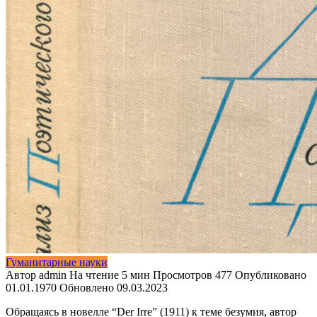
Гуманитарные науки
Автор
admin
На чтение
5 мин
Просмотров
477
Опубликовано
01.01.1970
Обновлено
09.03.2023
Обращаясь в новелле “Der Irre” (1911) к теме безумия, автор