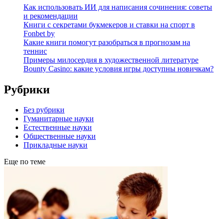
Как использовать ИИ для написания сочинения: советы
и рекомендации
Книги с секретами букмекеров и ставки на спорт в
Fonbet by
Какие книги помогут разобраться в прогнозам на
теннис
Примеры милосердия в художественной литературе
Bounty Casino: какие условия игры доступны новичкам?
Рубрики
Без рубрики
Гуманитарные науки
Естественные науки
Общественные науки
Прикладные науки
Еще по теме