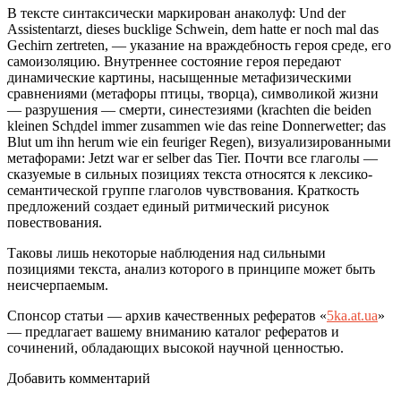
В тексте синтаксически маркирован анаколуф: Und der
Assistentarzt, dieses bucklige Schwein, dem hatte er noch mal das
Gechirn zertreten, — указание на враждебность героя среде, его
самоизоляцию. Внутреннее состояние героя передают
динамические картины, насыщенные метафизическими
сравнениями (метафоры птицы, творца), символикой жизни
— разрушения — смерти, синестезиями (krachten die beiden
kleinen Schдdel immer zusammen wie das reine Donnerwetter; das
Blut um ihn herum wie ein feuriger Regen), визуализированными
метафорами: Jetzt war er selber das Tier. Почти все глаголы —
сказуемые в сильных позициях текста относятся к лексико-
семантической группе глаголов чувствования. Краткость
предложений создает единый ритмический рисунок
повествования.
Таковы лишь некоторые наблюдения над сильными
позициями текста, анализ которого в принципе может быть
неисчерпаемым.
Спонсор статьи — архив качественных рефератов «
5ka.at.ua
»
— предлагает вашему вниманию каталог рефератов и
сочинений, обладающих высокой научной ценностью.
Добавить комментарий