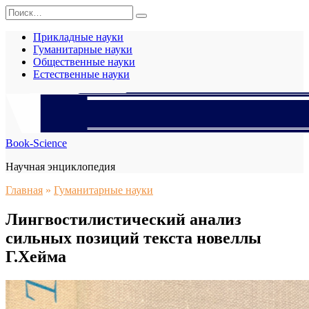
Перейти
Search
к
for:
содержанию
Прикладные науки
Гуманитарные науки
Общественные науки
Естественные науки
Book-Science
Научная энциклопедия
Главная
»
Гуманитарные науки
Лингвостилистический анализ
сильных позиций текста новеллы
Г.Хейма