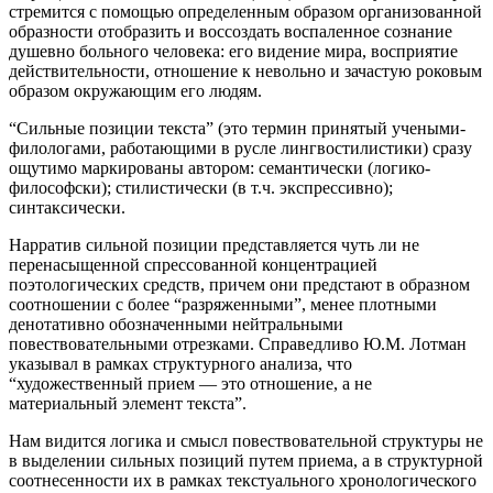
стремится с помощью определенным образом организованной
образности отобразить и воссоздать воспаленное сознание
душевно больного человека: его видение мира, восприятие
действительности, отношение к невольно и зачастую роковым
образом окружающим его людям.
“Сильные позиции текста” (это термин принятый учеными-
филологами, работающими в русле лингвостилистики) сразу
ощутимо маркированы автором: семантически (логико-
философски); стилистически (в т.ч. экспрессивно);
синтаксически.
Нарратив сильной позиции представляется чуть ли не
перенасыщенной спрессованной концентрацией
поэтологических средств, причем они предстают в образном
соотношении с более “разряженными”, менее плотными
денотативно обозначенными нейтральными
повествовательными отрезками. Справедливо Ю.М. Лотман
указывал в рамках структурного анализа, что
“художественный прием — это отношение, а не
материальный элемент текста”.
Нам видится логика и смысл повествовательной структуры не
в выделении сильных позиций путем приема, а в структурной
соотнесенности их в рамках текстуального хронологического