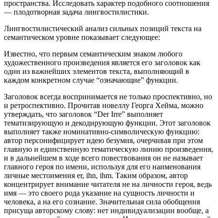
пространства. Исследовать характер подобного соотношения
— плодотворная задача лингвостилистики.
Лингвостилистический анализ сильных позиций текста на
семантическом уровне показывает следующее:
Известно, что первым семантическим знаком любого
художественного произведения является его заголовок как
один из важнейших элементов текста, выполняющий в
каждом конкретном случае “означающие” функции.
Заголовок всегда воспринимается не только проспективно, но
и ретроспективно. Прочитав новеллу Георга Хейма, можно
утверждать, что заголовок “Der Irre” выполняет
тематизирующую и декодирующую функции. Этот заголовок
выполняет также номинативно-символическую функцию:
автор персонифицирует идею безумия, очерчивая при этом
главную и единственную тематическую линию произведения,
и в дальнейшем в ходе всего повествования он не называет
главного героя по имени, используя для его наименования
личные местоимения er, ihn, ihm. Таким образом, автор
концентрирует внимание читателя не на личности героя, ведь
имя — это своего рода указание на сущность личности и
человека, а на его сознание. Значительная сила обобщения
присуща авторскому слову: нет индивидуализации вообще, а