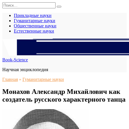
Перейти
Search
к
for:
содержанию
Прикладные науки
Гуманитарные науки
Общественные науки
Естественные науки
Book-Science
Научная энциклопедия
Главная
»
Гуманитарные науки
Монахов Александр Михайлович как
создатель русского характерного танца