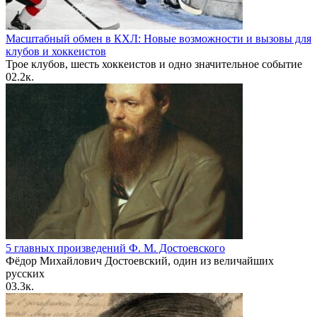
Масштабный обмен в КХЛ: Новые возможности и вызовы для
клубов и хоккеистов
Трое клубов, шесть хоккеистов и одно значительное событие
0
2.2к.
5 главных произведений Ф. М. Достоевского
Фёдор Михайлович Достоевский, один из величайших
русских
0
3.3к.