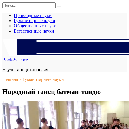
Перейти
Search
к
for:
содержанию
Прикладные науки
Гуманитарные науки
Общественные науки
Естественные науки
Book-Science
Научная энциклопедия
Главная
»
Гуманитарные науки
Народный танец батман-тандю