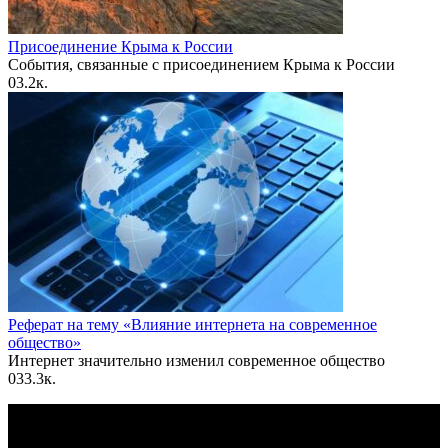
Присоединение Крыма к России
События, связанные с присоединением Крыма к России
0
3.2к.
Реферат на тему «Влияние интернета на современное
общество»
Интернет значительно изменил современное общество
0
33.3к.
По всем вопросам пишите на почту: info@otvetin.ru
© 2026 Все права защищены. Копирование материалов