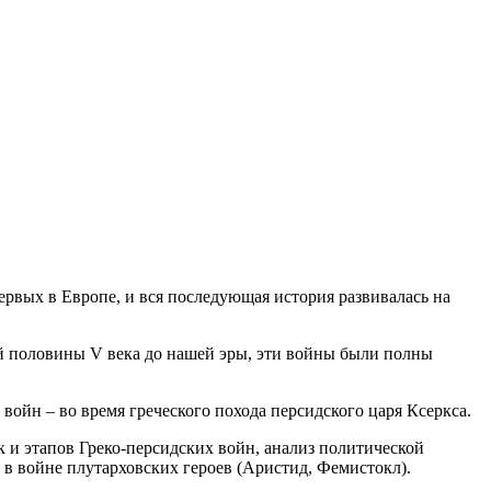
ервых в Европе, и вся последующая история развивалась на
й половины V века до нашей эры, эти войны были полны
ойн – во время греческого похода персидского царя Ксеркса.
 и этапов Греко-персидских войн, анализ политической
 в войне плутарховских героев (Аристид, Фемистокл).