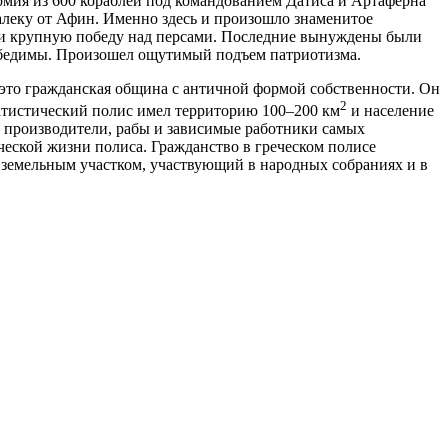
рмия из 600 кораблей под командованием Датиса и Артаферна
алеку от Афин. Именно здесь и произошло знаменитое
али крупную победу над персами. Последние вынуждены были
победимы. Произошел ощутимый подъем патриотизма.
 это гражданская община с античной формой собственности. Он
2
татистический полис имел территорию 100–200 км
и население
е производители, рабы и зависимые работники самых
еской жизни полиса. Гражданство в греческом полисе
м земельным участком, участвующий в народных собраниях и в