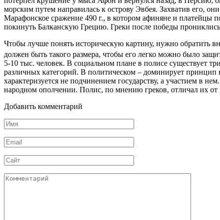
потерпел крушение у мыса Афон и вернулся назад, в Персию, 
морским путем направилась к острову Эвбея. Захватив его, о
Марафонское сражение 490 г., в котором афиняне и платейцы
покинуть Балканскую Грецию. Греки после победы прониклись
Чтобы лучше понять историческую картину, нужно обратить вн
должен быть такого размера, чтобы его легко можно было защ
5-10 тыс. человек. В социальном плане в полисе существует 
различных категорий. В политическом – доминирует принцип в
характеризуется не подчинением государству, а участием в н
народном ополчении. Полис, по мнению греков, отличал их от 
Добавить комментарий
Имя
*
Email
*
Сайт
Комментарий