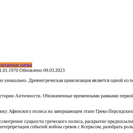
нитарные науки
1.01.1970
Обновлено
09.03.2023
о уникально. Древнегреческая цивилизация является одной из п
 истории Античности. Обозначенные временными рамками перво
ику Афинского полиса на завершающем этапе Греко-Персидских в
ссмотрение сущности греческого полиса, раскрытие предпосылок
нтерпретация событий войны греков с Ксерксом, разобрать роль