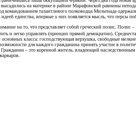
ограничившись лишь оккупацией Фракии. Через два года новая а
ни высадились на материке в районе Марафонской равнины непод
 под командованием талантливого полководца Мильтиада одерж
 идеей единства, впервые у них появляется мысль, что персы 
имание на то, что представляет собой греческий полис. Полис –
итить и легко управлять (принцип прямой демократии). Среднес
три основных класса: господствующая верхушка, свободные мелки
озможности для каждого гражданина принять участие в политич
ем. Гражданин – это коренной житель, владеющий наследственны
варваров.