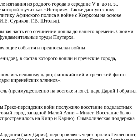
изгнания из родного города в середине V в. до н. э.,
е которой звучит как «История». Также данную эпоху
итику Афинского полиса в войне с Ксерксом на основе
И.Е. Суриков, Г.В. Штольц).
ьшая часть его сочинений дошла до нашего времени. Своими
 фундаментальные труды Плутарха.
ствующие события и предпосылки войны.
енидов), в состав которого вошли и греческие города,
клонялись великому царю; финикийский и греческий флоты
дары киренейских эллинов».
ль (преимущественно на востоке и юге), царь Дарий I обратил
ом Греко-персидских войн послужило восстание подвластных
говый город западной Малой Азии – Милет. Восстание было
аспространилось на Кипр и Карию). Символическая поддержка
ардония (зятя Дария), переправляясь через пролив Геллеспонт,