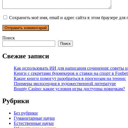
Сохранить моё имя, email и адрес сайта в этом браузере д
Поиск
Поиск
Свежие записи
Как использовать ИИ для написания сочинения: советы 
Книги с секретами букмекеров и ставки на спорт в Fonbet
Какие книги помогут разобраться в прогнозам на теннис
Примеры милосердия в художественной литературе
Bounty Casino: какие условия игры доступны новичкам?
Рубрики
Без рубрики
Гуманитарные науки
Естественные науки