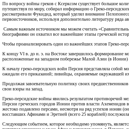
По вопросу войны греков с Ксерксом существует большое количе
путешествуя по миру, собирал информацию о Греко-персидских 
рассматривали Фукидид, который уделял внимание Пелопонесс
первоисточников, используя дополнительно литературу ряда ав
Самым важным источником мы можем считать «Сравнительные ж
биографиями он охватил все важнейшие этапы греческой истор
Чтобы проанализировать один из важнейших этапов Греко-пер
К концу VI в. до н. э. на Востоке завершилось формирование м
расположенные на западном побережье Малой Азии (в Ионии)
К началу греко-персидских войн Персия представляла собой 
ожидали его приказаний; ливийцы, охраняемые окружавшей их
Продолжая завоевательную политику своих предшественников (К
свои взоры на запад.
Греко-персидские войны явились результатом противоречий м
Персии греческих городов Ионии против власти Ахеменидов в
жестоко подавлено персами, несмотря на ряд успехов ионян (
восставших Афинами и Эретией (всего 25 кораблей) послужила
Следующим событием, которое необходимо упомянуть, является 