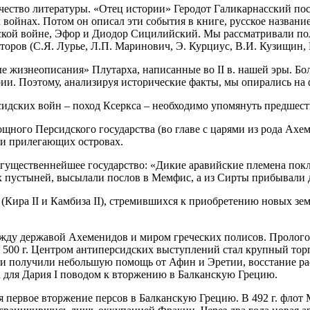
ство литературы. «Отец истории» Геродот Галикарнасский после 
войнах. Потом он описал эти события в книге, русское названи
кой войне, Эфор и Диодор Сицилийский. Мы рассматривали пол
торов (С.Я. Лурье, Л.П. Маринович, Э. Курциус, В.И. Кузищин, 
изнеописания» Плутарха, написанные во II в. нашей эры. Бол
ии. Поэтому, анализируя исторические факты, мы опирались на
сидских войн – поход Ксеркса – необходимо упомянуть предше
ощного Персидского государства (во главе с царями из рода Ахем
 и прилегающих островах.
могущественнейшее государство: «Дикие аравийские племена по
 пустыней, высылали послов в Мемфис, а из Сирты прибывали 
ира II и Камбиза II), стремившихся к приобретению новых земе
ежду державой Ахеменидов и миром греческих полисов. Пролог
 500 г. Центром антиперсидских выступлений стал крупный тор
они получили небольшую помощь от Афин и Эретии, восстание р
 для Дария I поводом к вторжению в Балканскую Грецию.
первое вторжение персов в Балканскую Грецию. В 492 г. флот М