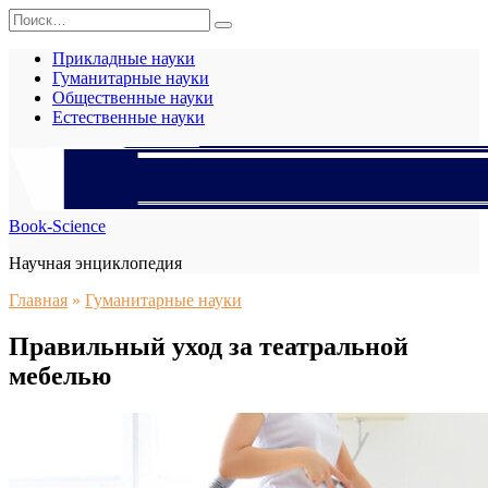
Перейти
Search
к
for:
содержанию
Прикладные науки
Гуманитарные науки
Общественные науки
Естественные науки
Book-Science
Научная энциклопедия
Главная
»
Гуманитарные науки
Правильный уход за театральной
мебелью