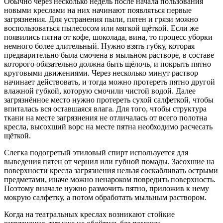
Обычно через несколько недель после начала пользования
новыми креслами на них начинают появляться первые
загрязнения. Для устранения пыли, пятен и грязи можно
воспользоваться пылесосом или мягкой щёткой. Если же
появились пятна от кофе, шоколада, вина, то процесс уборки
немного более длительный. Нужно взять губку, которая
предварительно была смочена в мыльном растворе, в составе
которого обязательно должна быть щёлочь, и покрыть пятно
круговыми движениями. Через несколько минут раствор
начинает действовать, и тогда можно протереть пятно другой
влажной губкой, которую смочили чистой водой. Далее
загрязнённое место нужно протереть сухой салфеткой, чтобы
впиталась вся оставшаяся влага. Для того, чтобы структура
ткани на месте загрязнения не отличалась от всего полотна
кресла, высохший ворс на месте пятна необходимо расчесать
щёткой.
Слегка подогретый этиловый спирт используется для
выведения пятен от чернил или губной помады. Засохшие на
поверхности кресла загрязнения нельзя соскабливать острыми
предметами, иначе можно ненароком повредить поверхность.
Поэтому вначале нужно размочить пятно, приложив к нему
мокрую салфетку, а потом обработать мыльным раствором.
Когда на театральных креслах возникают стойкие