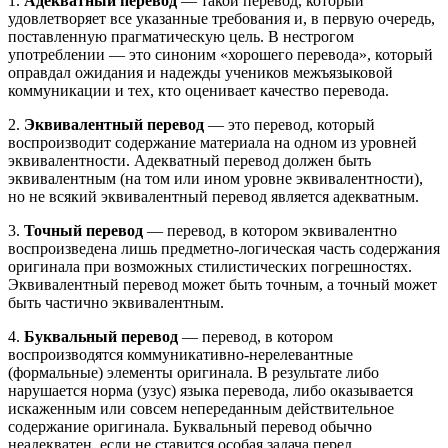
1.
Адекватный перевод
— такой перевод, который
удовлетворяет все указанные требования и, в первую очередь,
поставленную прагматическую цель. В нестрогом
употреблении — это синоним «хорошего перевода», который
оправдал ожидания и надежды учеников межъязыковой
коммуникации и тех, кто оценивает качество перевода.
2.
Эквивалентный перевод
— это перевод, который
воспроизводит содержание материала на одном из уровней
эквивалентности. Адекватный перевод должен быть
эквивалентным (на том или ином уровне эквивалентности),
но не всякий эквивалентный перевод является адекватным.
3.
Точный перевод
— перевод, в котором эквивалентно
воспроизведена лишь предметно-логическая часть содержания
оригинала при возможных стилистических погрешностях.
Эквивалентный перевод может быть точным, а точный может
быть частично эквивалентным.
4.
Буквальный перевод
— перевод, в котором
воспроизводятся коммуникативно-нерелевантные
(формальные) элементы оригинала. В результате либо
нарушается норма (узус) языка перевода, либо оказывается
искаженным или совсем непереданным действительное
содержание оригинала. Буквальный перевод обычно
неадекватен, если не ставится особая задача перед