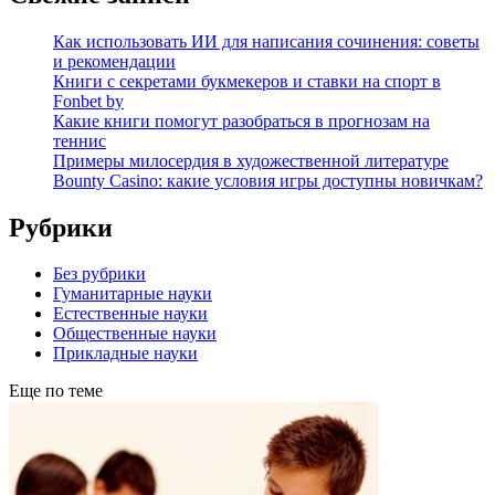
Как использовать ИИ для написания сочинения: советы
и рекомендации
Книги с секретами букмекеров и ставки на спорт в
Fonbet by
Какие книги помогут разобраться в прогнозам на
теннис
Примеры милосердия в художественной литературе
Bounty Casino: какие условия игры доступны новичкам?
Рубрики
Без рубрики
Гуманитарные науки
Естественные науки
Общественные науки
Прикладные науки
Еще по теме