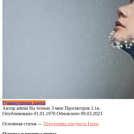
Гуманитарные науки
Автор
admin
На чтение
3 мин
Просмотров
1.1к.
Опубликовано
01.01.1970
Обновлено
09.03.2023
Основная статья —
Программа предмета Грим
.
Основы и техника грима