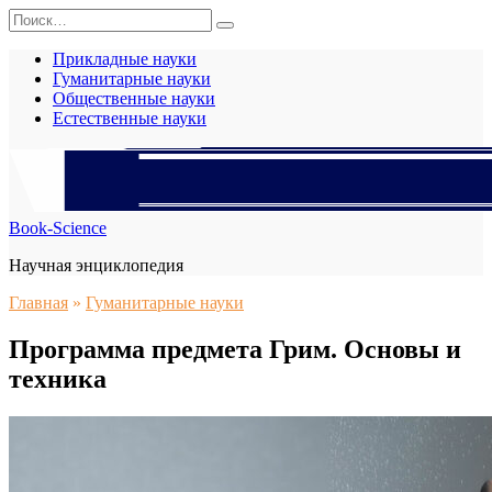
Перейти
Search
к
for:
содержанию
Прикладные науки
Гуманитарные науки
Общественные науки
Естественные науки
Book-Science
Научная энциклопедия
Главная
»
Гуманитарные науки
Программа предмета Грим. Основы и
техника