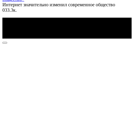
Интернет значительно изменил современное общество
0
33.3к.
По всем вопросам пишите на почту: info@otvetin.ru
© 2026 Все права защищены. Копирование материалов
допускается только с разрешения правообладателя.