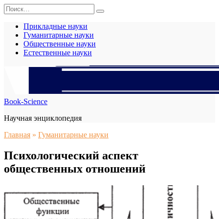
Перейти
Search
к
for:
содержанию
Прикладные науки
Гуманитарные науки
Общественные науки
Естественные науки
Book-Science
Научная энциклопедия
Главная
»
Гуманитарные науки
Психологический аспект
общественных отношений