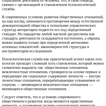
социаль­ной деятельности человека, что, в свою очередь,
связано с органи­зацией и становлением психологической
службы.
В современных условиях развития общественных отношений,
на наш взгляд, начинаются противоречия между естественной
де­мократизацией общества и попытками управленческих
структур авторитарно подвести его под определенный
стандарт. Но парадиг­ма любой научной дисциплины как
стандарта деятельности скла­дывается постепенно, а образец
можно выявить только при опреде­ленной автономии
основных показателей: закономерностей струк­туры и
инструментария исследования.
Психологическая служба как практический аспект науки пси­
хологии проходит сложный путь становления, который можно
схе­матично выразить так: общественные отношения,
межличностные отношения, строящиеся на основе первых и
передающее им соци­альное содержание личности — внутри
личностные отношения, пе­рерабатывающие усваиваемое от
социума — меняющиеся межлич­ностные отношения —
меняющиеся общественные отношения.
Следует отметить, что в условиях современного
общественного развития, когда меняются нравственные
ценности, а создаваемая система социализации личности