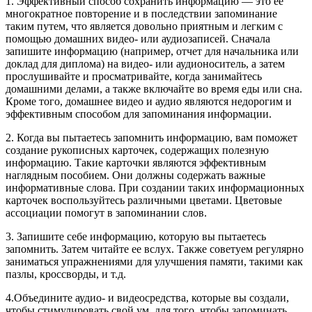
1. Эффективный способ сохранить информацию — это ее
многократное повторение и в последствии запоминание
таким путем, что является довольно приятным и легким с
помощью домашних видео- или аудиозаписей. Сначала
запишите информацию (например, отчет для начальника или
доклад для диплома) на видео- или аудионоситель, а затем
прослушивайте и просматривайте, когда занимайтесь
домашними делами, а также включайте во время еды или сна.
Кроме того, домашнее видео и аудио являются недорогим и
эффективным способом для запоминания информации.
2. Когда вы пытаетесь запомнить информацию, вам поможет
создание рукописных карточек, содержащих полезную
информацию. Такие карточки являются эффективным
наглядным пособием. Они должны содержать важные
информативные слова. При создании таких информационных
карточек воспользуйтесь различными цветами. Цветовые
ассоциации помогут в запоминании слов.
3. Запишите себе информацию, которую вы пытаетесь
запомнить. Затем читайте ее вслух. Также советуем регулярно
заниматься упражнениями для улучшения памяти, такими как
пазлы, кроссворды, и т.д.
4.Объедините аудио- и видеосредства, которые вы создали,
чтобы стимулировать свой ум, для того, чтобы запоминать