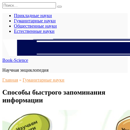
Перейти
Search
к
for:
содержанию
Прикладные науки
Гуманитарные науки
Общественные науки
Естественные науки
Book-Science
Научная энциклопедия
Главная
»
Гуманитарные науки
Способы быстрого запоминания
информации