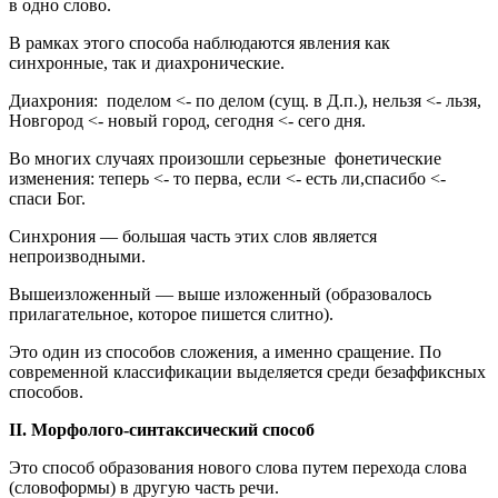
в одно слово.
В рамках этого способа наблюдаются явления как
синхронные, так и диахронические.
Диахрония: поделом <- по делом (сущ. в Д.п.), нельзя <- льзя,
Новгород <- новый город, сегодня <- сего дня.
Во многих случаях произошли серьезные фонетические
изменения: теперь <- то перва, если <- есть ли,спасибо <-
спаси Бог.
Синхрония — большая часть этих слов является
непроизводными.
Вышеизложенный — выше изложенный (образовалось
прилагательное, которое пишется слитно).
Это один из способов сложения, а именно сращение. По
современной классификации выделяется среди безаффиксных
способов.
II. Морфолого-синтаксический способ
Это способ образования нового слова путем перехода слова
(словоформы) в другую часть речи.