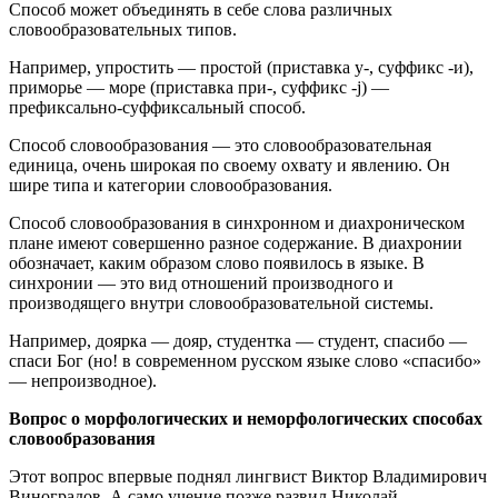
Способ может объединять в себе слова различных
словообразовательных типов.
Например, упростить — простой (приставка у-, суффикс -и),
приморье — море (приставка при-, суффикс -j) —
префиксально-суффиксальный способ.
Способ словообразования — это словообразовательная
единица, очень широкая по своему охвату и явлению. Он
шире типа и категории словообразования.
Способ словообразования в синхронном и диахроническом
плане имеют совершенно разное содержание. В диахронии
обозначает, каким образом слово появилось в языке. В
синхронии — это вид отношений производного и
производящего внутри словообразовательной системы.
Например, доярка — дояр, студентка — студент, спасибо —
спаси Бог (но! в современном русском языке слово «спасибо»
— непроизводное).
Вопрос о морфологических и неморфологических способах
словообразования
Этот вопрос впервые поднял лингвист Виктор Владимирович
Виноградов. А само учение позже развил Николай