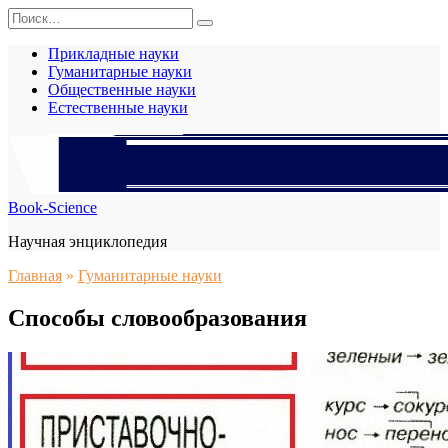
Перейти
Search
к
for:
содержанию
Прикладные науки
Гуманитарные науки
Общественные науки
Естественные науки
Book-Science
Научная энциклопедия
Главная
»
Гуманитарные науки
Способы словообразования