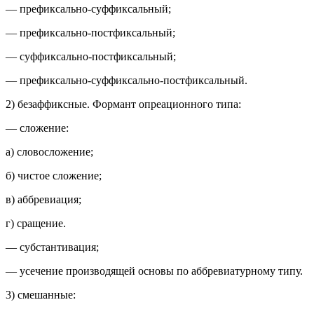
— префиксально-суффиксальный;
— префиксально-постфиксальный;
— суффиксально-постфиксальный;
— префиксально-суффиксально-постфиксальный.
2) безаффиксные. Формант опреационного типа:
— сложение:
а) словосложение;
б) чистое сложение;
в) аббревиация;
г) сращение.
— субстантивация;
— усечение производящей основы по аббревиатурному типу.
3) смешанные: