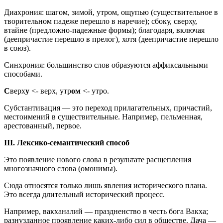
Диахрония: шагом, зимой, утром, ощупью (существительное в
творительном падеже перешло в наречие); сбоку, сверху,
втайне (предложно-падежные формы); благодаря, включая
(деепричастие перешло в прелог), хотя (деепричастие перешло
в союз).
Синхрония: большинство слов образуются аффиксальными
способами.
С
верх
у
<- верх, утр
ом
<- утро.
Субстантивация — это переход прилагательных, причастий,
местоимений в существительные. Например, пельменная,
арестованный, первое.
III. Лексико-семантический способ
Это появление нового слова в результате расщепления
многозначного слова (омонимы).
Сюда относятся только лишь явления исторического плана.
Это всегда длительный исторический процесс.
Например, вакханалий — праздненство в честь бога Вакха;
разнузданное проявление каких-либо сил в обществе. Дача —