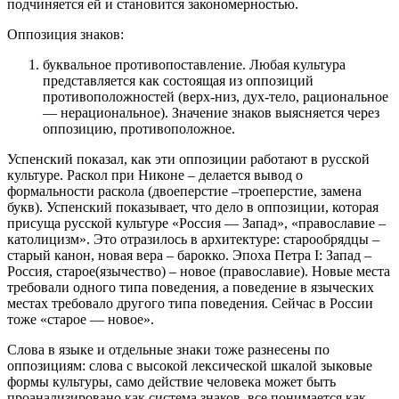
подчиняется ей и становится закономерностью.
Оппозиция знаков:
буквальное противопоставление. Любая культура
представляется как состоящая из оппозиций
противоположностей (верх-низ, дух-тело, рациональное
— нерациональное). Значение знаков выясняется через
оппозицию, противоположное.
Успенский показал, как эти оппозиции работают в русской
культуре. Раскол при Никоне – делается вывод о
формальности раскола (двоеперстие –троеперстие, замена
букв). Успенский показывает, что дело в оппозиции, которая
присуща русской культуре «Россия — Запад», «православие –
католицизм». Это отразилось в архитектуре: старообрядцы –
старый канон, новая вера – барокко. Эпоха Петра I: Запад –
Россия, старое(язычество) – новое (православие). Новые места
требовали одного типа поведения, а поведение в языческих
местах требовало другого типа поведения. Сейчас в России
тоже «старое — новое».
Слова в языке и отдельные знаки тоже разнесены по
оппозициям: слова с высокой лексической шкалой зыковые
формы культуры, само действие человека может быть
проанализировано как система знаков, все понимается как