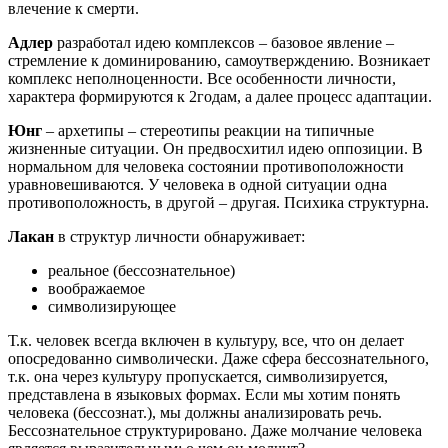
влечение к смерти.
Адлер
разработал идею комплексов – базовое явление –
стремление к доминированию, самоутверждению. Возникает
комплекс неполноценности. Все особенности личности,
характера формируются к 2годам, а далее процесс адаптации.
Юнг
– архетипы – стереотипы реакции на типичные
жизненные ситуации. Он предвосхитил идею оппозиции. В
нормальном для человека состоянии противоположности
уравновешиваются. У человека в одной ситуации одна
противоположность, в другой – другая. Психика структурна.
Лакан
в структур личности обнаруживает:
реальное (бессознательное)
воображаемое
символизирующее
Т.к. человек всегда включен в культуру, все, что он делает
опосредованно символически. Даже сфера бессознательного,
т.к. она через культуру пропускается, символизируется,
представлена в языковых формах. Если мы хотим понять
человека (бессознат.), мы должны анализировать речь.
Бессознательное структурировано. Даже молчание человека