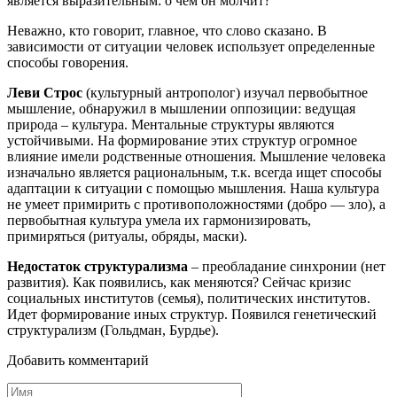
является выразительным: о чем он молчит?
Неважно, кто говорит, главное, что слово сказано. В
зависимости от ситуации человек использует определенные
способы говорения.
Леви Строс
(культурный антрополог) изучал первобытное
мышление, обнаружил в мышлении оппозиции: ведущая
природа – культура. Ментальные структуры являются
устойчивыми. На формирование этих структур огромное
влияние имели родственные отношения. Мышление человека
изначально является рациональным, т.к. всегда ищет способы
адаптации к ситуации с помощью мышления. Наша культура
не умеет примирить с противоположностями (добро — зло), а
первобытная культура умела их гармонизировать,
примиряться (ритуалы, обряды, маски).
Недостаток структурализма
– преобладание синхронии (нет
развития). Как появились, как меняются? Сейчас кризис
социальных институтов (семья), политических институтов.
Идет формирование иных структур. Появился генетический
структурализм (Гольдман, Бурдье).
Добавить комментарий
Имя