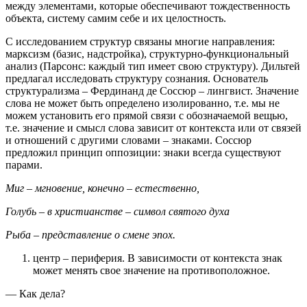
между элементами, которые обеспечивают тождественность
объекта, систему самим себе и их целостность.
С исследованием структур связаны многие направления:
марксизм (базис, надстройка), структурно-функциональный
анализ (Парсонс: каждый тип имеет свою структуру). Дильтей
предлагал исследовать структуру сознания. Основатель
структурализма – Фердинанд де Соссюр – лингвист. Значение
слова не может быть определено изолированно, т.е. мы не
можем установить его прямой связи с обозначаемой вещью,
т.е. значение и смысл слова зависит от контекста или от связей
и отношений с другими словами – знаками. Соссюр
предложил принцип оппозиции: знаки всегда существуют
парами.
Миг – мгновение, конечно – естественно,
Голубь – в христианстве – символ святого духа
Рыба – представление о смене эпох.
центр – периферия. В зависимости от контекста знак
может менять свое значение на противоположное.
— Как дела?