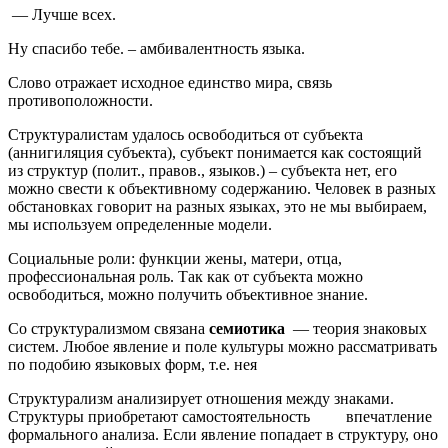
—
Лучше всех.
Ну спасибо тебе. –
амбивалентность языка.
Слово отражает исходное единство мира, связь
противоположности.
Структуралистам удалось освободиться от субъекта
(аннигиляция субъекта), субъект понимается как состоящий
из структур (полит., правов., языков.) – субъекта нет, его
можно свести к объективному содержанию. Человек в разных
обстановках говорит на разных языках, это не мы выбираем,
мы используем определенные модели.
Социальные роли: функции жены, матери, отца,
профессиональная роль. Так как от субъекта можно
освободиться, можно получить объективное знание.
Со структурализмом связана
семиотика
— теория знаковых
систем. Любое явление и поле культуры можно рассматривать
по подобию языковых форм, т.е. нея
Структурализм анализирует отношения между знаками.
Структуры приобретают самостоятельность впечатление
формального анализа. Если явление попадает в структуру, оно