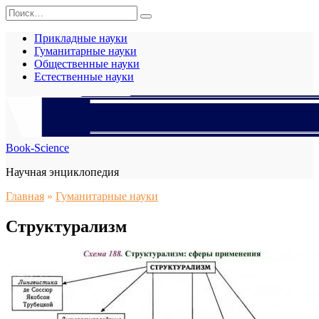
Перейти
Search
к
for:
содержанию
Прикладные науки
Гуманитарные науки
Общественные науки
Естественные науки
Book-Science
Научная энциклопедия
Главная
»
Гуманитарные науки
Структурализм