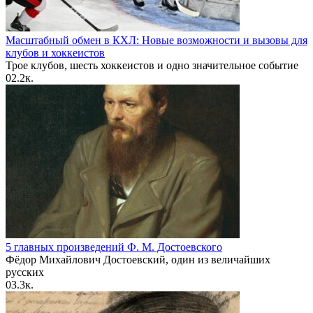
Масштабный обмен в КХЛ: Новые возможности и вызовы для
клубов и хоккеистов
Трое клубов, шесть хоккеистов и одно значительное событие
0
2.2к.
5 главных произведений Ф. М. Достоевского
Фёдор Михайлович Достоевский, один из величайших
русских
0
3.3к.