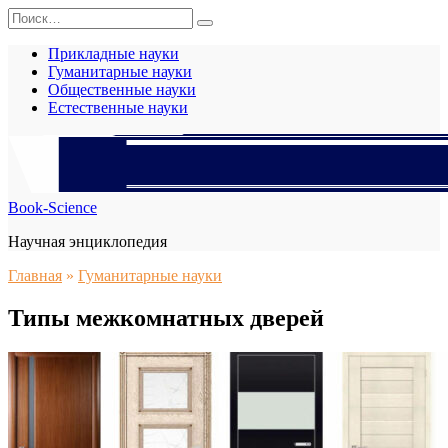
Перейти
Search
к
for:
содержанию
Прикладные науки
Гуманитарные науки
Общественные науки
Естественные науки
Book-Science
Научная энциклопедия
Главная
»
Гуманитарные науки
Типы межкомнатных дверей