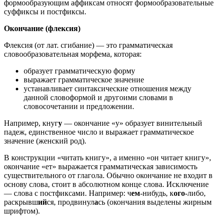
формообразующим аффиксам относят формообразовательные
суффиксы и постфиксы.
Окончание (флексия)
Флексия (от лат. сгибание) — это грамматическая
словообразовательная морфема, которая:
образует грамматическую форму
выражает грамматическое значение
устанавливает синтаксические отношения между
данной словоформой и другоими словами в
словосочетании и предложении.
Например, кнуг
у
— окончание «у» образует винительный
падеж, единственное число и выражает грамматическое
значение (женский род).
В конструкции «читать книгу», а именно «он читает книгу»,
окончание «ет» выражается грамматическая зависимость
существительного от глагола. Обычно окончание не входит в
основу слова, стоит в абсолютном конце слова. Исключение
— слова с постфиксами. Например: ч
ем
-нибудь, к
ого
-либо,
раскрывш
ий
ся, продвинул
а
сь (окончания выделены жирным
шрифтом).