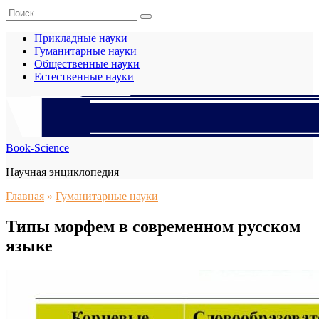
Перейти
Search
к
for:
содержанию
Прикладные науки
Гуманитарные науки
Общественные науки
Естественные науки
Book-Science
Научная энциклопедия
Главная
»
Гуманитарные науки
Типы морфем в современном русском
языке