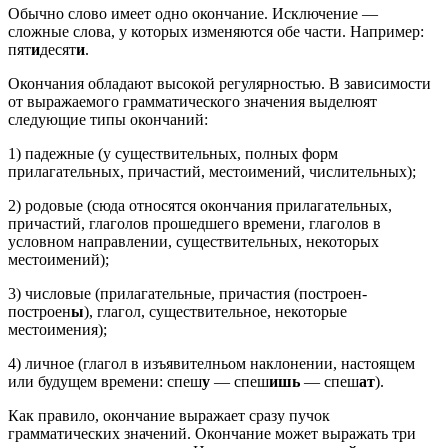
Обычно слово имеет одно окончание. Исключение —
сложные слова, у которых изменяются обе части. Например:
пят
и
десят
и
.
Окончания обладают высокой регулярностью. В зависимости
от выражаемого грамматического значения выделюят
следующие типы окончаний:
1) падежные (у существительных, полных форм
прилагательных, причастий, местоимений, числительных);
2) родовые (сюда относятся окончания прилагательных,
причастий, глаголов прошедшего времени, глаголов в
условном направлении, существительных, некоторых
местоимений);
3) числовые (прилагательные, причастия (построен-
построен
ы
), глагол, существительное, некоторые
местоимения);
4) личное (глагол в изъявителньом наклонении, настоящем
или будущем времени: спеш
у
— спеш
ишь
— спеш
ат
).
Как правило, окончание выражает сразу пучок
грамматических значений. Окончание может выражать три