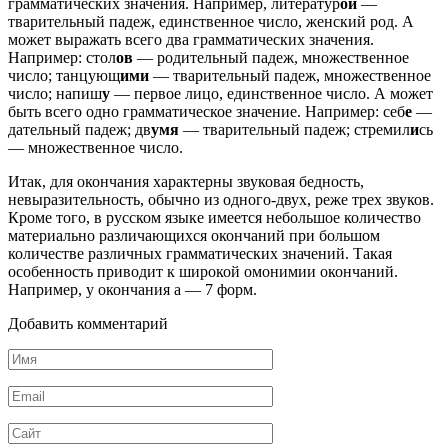
грамматических значения. Например, литератур
ой
—
тварительный падеж, единственное число, женский род. А
может выражать всего два грамматических значения.
Например: стол
ов
— родительный падеж, множественное
число; танцующ
ими
— тварительный падеж, множественное
число; напиш
у
— первое лицо, единственное число. А может
быть всего одно грамматическое значение. Например: себ
е
—
дательный падеж; дв
умя
— тварительный падеж; стремил
и
сь
— множественное число.
Итак, для окончания характерны звуковая бедность,
невыразительность, обычно из одного-двух, реже трех звуков.
Кроме того, в русском языке имеется небольшое количество
материально различающихся окончаний при большом
количестве различных грамматических значений. Такая
особенность приводит к широкой омонимии окончаний.
Например, у окончания а — 7 форм.
Добавить комментарий
Имя
*
Email
*
Сайт