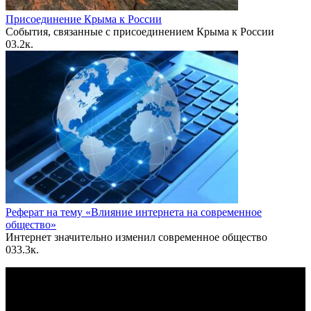
Присоединение Крыма к России
События, связанные с присоединением Крыма к России
0
3.2к.
Реферат на тему «Влияние интернета на современное
общество»
Интернет значительно изменил современное общество
0
33.3к.
По всем вопросам пишите на почту: info@otvetin.ru
© 2026 Все права защищены. Копирование материалов
допускается только с разрешения правообладателя.