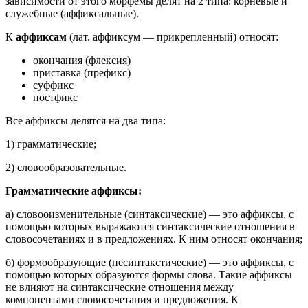
зависимости от этого морфемы делят на 2 типа: корневые и
служебные (аффиксальные).
К
аффиксам
(лат. аффиксум — прикрепленный) относят:
окончания (флексия)
приставка (префикс)
суффикс
постфикс
Все аффиксы делятся на два типа:
1) грамматические;
2) словообразовательные.
Грамматические аффиксы:
а) словооизменительные (синтаксические) — это аффиксы, с
помощью которых выражаются синтаксические отношения в
словосочетаниях и в предложениях. К ним относят окончания;
б) формообразующие (несинтакстические) — это аффиксы, с
помощью которых образуются формы слова. Такие аффиксы
не влияют на синтаксические отношения между
компонентами словосочетания и предложения. К