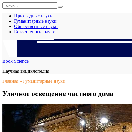
Перейти
Search
к
for:
содержанию
Прикладные науки
Гуманитарные науки
Общественные науки
Естественные науки
Book-Science
Научная энциклопедия
Главная
»
Гуманитарные науки
Уличное освещение частного дома