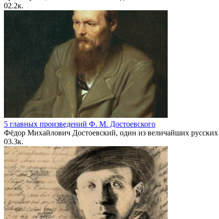
0
2.2к.
5 главных произведений Ф. М. Достоевского
Фёдор Михайлович Достоевский, один из величайших русских
0
3.3к.