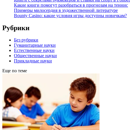
Какие книги помогут разобраться в прогнозам на теннис
Примеры милосердия в художественной литературе
Bounty Casino: какие условия игры доступны новичкам?
Рубрики
Без рубрики
Гуманитарные науки
Естественные науки
Общественные науки
Прикладные науки
Еще по теме