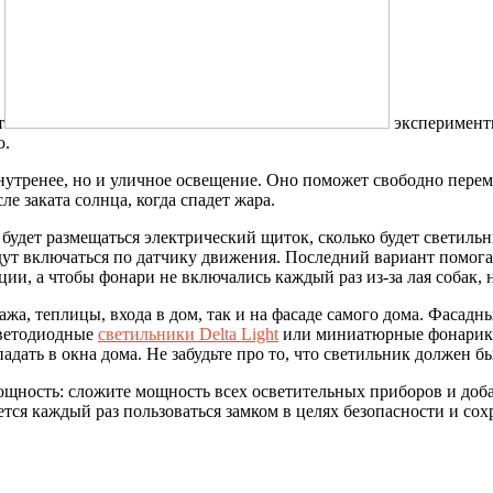
т
эксперименти
ю.
внутренее, но и уличное освещение. Оно поможет свободно перем
е заката солнца, когда спадет жара.
будет размещаться электрический щиток, сколько будет светильн
дут включаться по датчику движения. Последний вариант помогае
и, а чтобы фонари не включались каждый раз из-за лая собак, 
ажа, теплицы, входа в дом, так и на фасаде самого дома. Фасад
светодиодные
светильники Delta Light
или миниатюрные фонарики 
падать в окна дома. Не забудьте про то, что светильник должен
мощность: сложите мощность всех осветительных приборов и до
ется каждый раз пользоваться замком в целях безопасности и сох