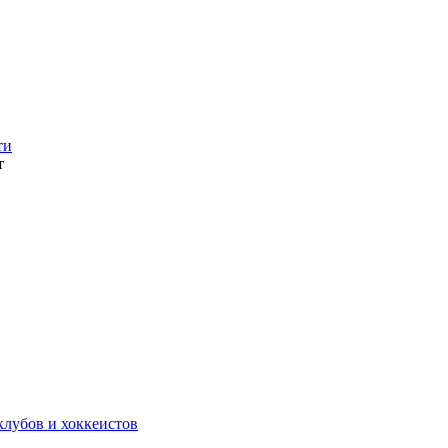
ти
т
лубов и хоккеистов