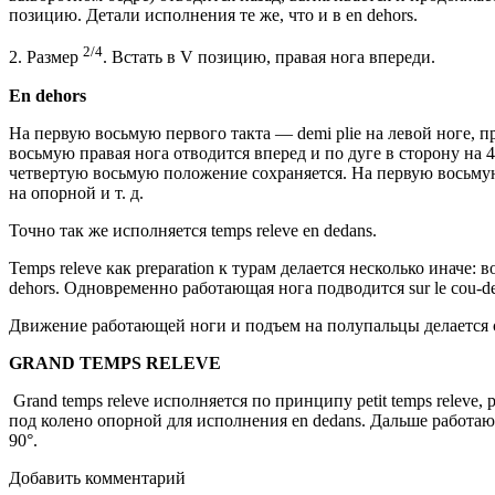
позицию. Детали исполнения те же, что и в en dehors.
2/4
2. Размер
. Встать в V позицию, правая нога впереди.
En dehors
На первую восьмую первого такта — demi plie на левой ноге, п
восьмую правая нога отводится вперед и по дуге в сторону на 
четвертую восьмую положение сохраняется. На первую восьму
на опорной и т. д.
Точно так же исполняется temps releve en dedans.
Temps releve как preparation к турам делается несколько иначе: 
dehors. Одновременно работающая нога подводится sur le cou-d
Движение работающей ноги и подъем на полупальцы делается с
GRAND TEMPS RELEVE
Grand temps releve исполняется по принципу petit temps releve
под колено опорной для исполнения en dedans. Дальше работающ
90°.
Добавить комментарий