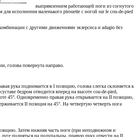
выпрямлением работающей ноги из согнутого
ля исполнения маленького pirouette с ногой sur le cou-de-pied
 в комбинации с другими движениями экзерсиса и adagio без
ии, голова повернута направо.
равая рука поднимается в I позицию, голова слегка склоняется к
уставе бедром отводится вперед на высоте cou-de-pied,
оте 45°. Одновременно правая рука открывается на II позицию,
рживается II позиция на 45°. На четвертую четверть нога
I позицию. Затем нижняя часть ноги (при неподвижном и
 дуге подняться на полупальцы, правую руку отвести на II