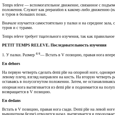
Temps releve — вспомогательное движение, связанное с подъемо
положения. Служит как preparation к какому-либо движению (нап
и туров в больших позах.
Вначале изучается самостоятельно у палки и на середине зала, с
туров и с турами.
Temps releve требует тщательного изучения, так как правильное 
PETIT TEMPS RELEVE. Последовательность изучения
4/4
1. У палки. Размер
— Встать в V позицию, правая нога впере
En dehors
На первую четверть сделать demi plie на опорной ноге, одновре
левому плечу, взгляд направлен на кисть. На вторую четверть 
оставаясь в полусогнутом положении. Затем, не останавливаясь
опорная нога вытягивается из demi plie и поднимается на полу
возвращается в V позицию.
En dedans
Встать в V позицию, правая нога сзади. Demi plie на левой ног
выворотном бедре) отводится назад, вытягивается и продолжает