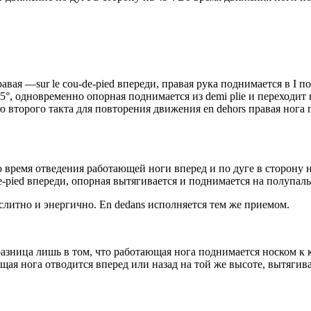
равая —sur le cou-de-pied впереди, правая рука поднимается в I
45°, одновременно опорная поднимается из demi plie и переходит
ю второго такта для повторения движения
en dehors правая нога 
во время отведения работающей ноги вперед и по дуге в сторону на
e-pied впереди, опорная вытягивается и поднимается на полупал
литно и энергично. En dedans исполняется тем же приемом.
, разница лишь в том, что работающая нога поднимается носком к
ая нога отводится вперед или назад на той же высоте, вытягива