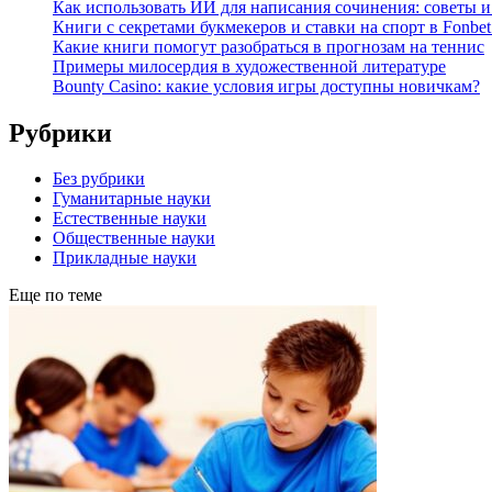
Как использовать ИИ для написания сочинения: советы 
Книги с секретами букмекеров и ставки на спорт в Fonbet
Какие книги помогут разобраться в прогнозам на теннис
Примеры милосердия в художественной литературе
Bounty Casino: какие условия игры доступны новичкам?
Рубрики
Без рубрики
Гуманитарные науки
Естественные науки
Общественные науки
Прикладные науки
Еще по теме