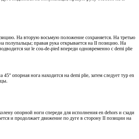
 позицию. На вторую восьмую положение сохраняется. На третью
 на полупальцы; правая рука открывается на II позицию. На
подводится sur le cou-de-pied впереди одновременно с demi plie
 45° опорная нога находится на demi plie, затем следует тур en
ьцы.
 колену опорной ноги спереди для исполнения en dehors и сзади
ется и продолжает движение по дуге в сторону II позиции на