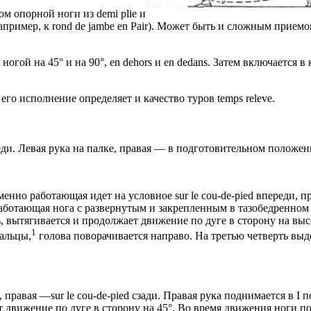
м опорной ноги из demi plie и
ример, к rond de jambe en Pair). Может быть и сложным приемом д
 ногой на 45° и на 90°, en dehors и en dedans. Затем включается
его исполнение определяет и качество туров temps releve.
ди. Левая рука на палке, правая — в подготовительном положен
менно работающая идет на условное sur le cou-de-pied впереди, п
работающая нога с развернутым и закрепленным в тазобедренном с
, вытягивается и продолжает движение по дуге в сторону на выс
1
пальцы,
голова поворачивается направо. На третью четверть выде
е, правая —sur le cou-de-pied сзади. Правая рука поднимается в 
 движение по дуге в сторону на 45°. Во время движения ноги по