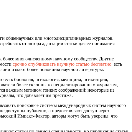
 круги общенаучных или многодисциплинарных журналов.
требовать от автора адаптации статьи для ее понимания
 более многочисленному научному сообществу. Другие
имости
срочно опубликовать научную статью бесплатно
, есть
о они издают более половины научной литературы.
есть биология, психология, медицина, психиатрия,
дователи более склонны к специализированным журналам,
ется важным мотивом тонких соображений: некоторые из
рналы, что добавляет им престижа.
льзовать поисковые системы международных систем научного
не доступны публично, а предоставляют доступ через
 высокий Импакт-Фактор, авторы могут быть уверены, что
ликует статьи по данной специальности, но публикация статьи