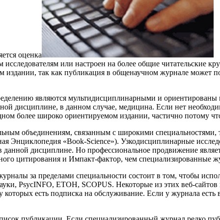
яется оценка
зким исследователям или настроен на более общие читательские
м издании, так как публикация в общенаучном журнале может по
пределению являются мультидисциплинарными и ориентированы к
ной дисциплине, в данном случае, медицина. Если нет необход
одном более широко ориентируемом издании, частично потому чт
ым объединениям, связанным с широкими специальностями, то 
чная Энциклопедия «Book-Science»). Узкодисциплинарные иссле
а в данной дисциплине. Но профессиональное продвижение явля
ого цитирования и Импакт-фактор, чем специализированные жу
урналы за пределами специальности состоит в том, чтобы испо
Науки, PsycINFO, ETOH, SCOPUS. Некоторые из этих веб-сайтов 
у которых есть подписка на обслуживание. Если у журнала есть
 список публикации. Если специализированный журнал редко пуб