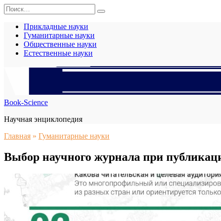
Перейти
Search
к
for:
содержанию
Прикладные науки
Гуманитарные науки
Общественные науки
Естественные науки
Book-Science
Научная энциклопедия
Главная
»
Гуманитарные науки
Выбор научного журнала при публикац