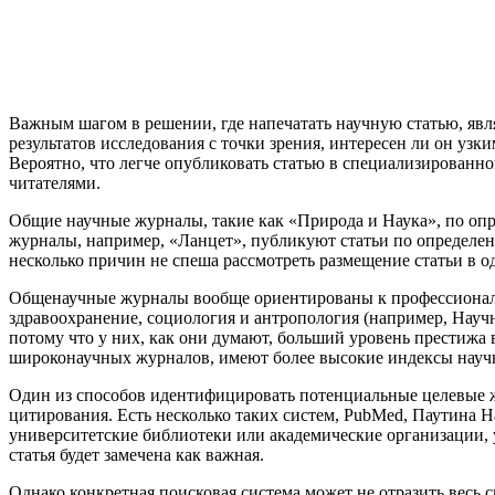
Важным шагом в решении, где напечатать научную статью, явл
результатов исследования с точки зрения, интересен ли он у
Вероятно, что легче опубликовать статью в специализированно
читателями.
Общие научные журналы, такие как «Природа и Наука», по о
журналы, например, «Ланцет», публикуют статьи по определен
несколько причин не спеша рассмотреть размещение статьи в 
Общенаучные журналы вообще ориентированы к профессиональн
здравоохранение, социология и антропология (например, Нау
потому что у них, как они думают, больший уровень престиж
широконаучных журналов, имеют более высокие индексы научн
Один из способов идентифицировать потенциальные целевые ж
цитирования. Есть несколько таких систем, PubMed, Паутина 
университетские библиотеки или академические организации, 
статья будет замечена как важная.
Однако конкретная поисковая система может не отразить весь