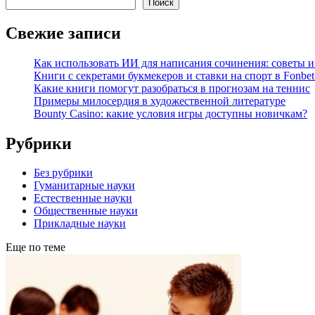
Поиск
Свежие записи
Как использовать ИИ для написания сочинения: советы 
Книги с секретами букмекеров и ставки на спорт в Fonbet
Какие книги помогут разобраться в прогнозам на теннис
Примеры милосердия в художественной литературе
Bounty Casino: какие условия игры доступны новичкам?
Рубрики
Без рубрики
Гуманитарные науки
Естественные науки
Общественные науки
Прикладные науки
Еще по теме