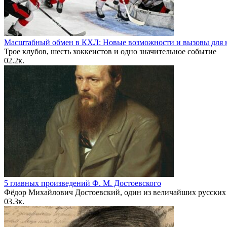
Масштабный обмен в КХЛ: Новые возможности и вызовы для к
Трое клубов, шесть хоккеистов и одно значительное событие
0
2.2к.
5 главных произведений Ф. М. Достоевского
Фёдор Михайлович Достоевский, один из величайших русских
0
3.3к.