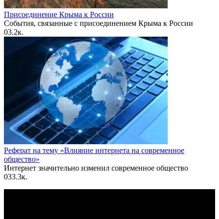
Присоединение Крыма к России
События, связанные с присоединением Крыма к России
0
3.2к.
Реферат на тему «Влияние интернета на современное
общество»
Интернет значительно изменил современное общество
0
33.3к.
По всем вопросам пишите на почту: info@otvetin.ru
© 2026 Все права защищены. Копирование материалов
допускается только с разрешения правообладателя.