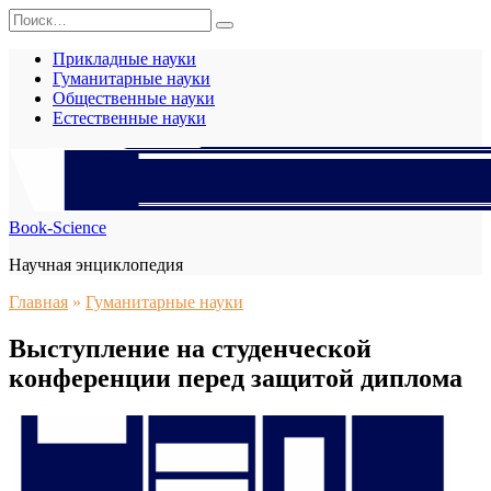
Перейти
Search
к
for:
содержанию
Прикладные науки
Гуманитарные науки
Общественные науки
Естественные науки
Book-Science
Научная энциклопедия
Главная
»
Гуманитарные науки
Выступление на студенческой
конференции перед защитой диплома