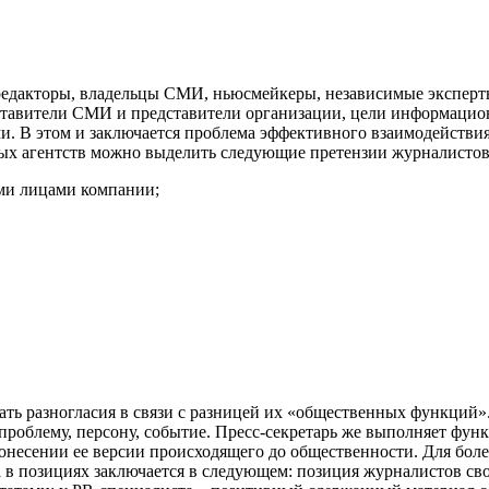
едакторы, владельцы СМИ, ньюсмейкеры, независимые эксперты
тавители СМИ и представители организации, цели информационн
и. В этом и заключается проблема эффективного взаимодействи
х агентств можно выделить следующие претензии журналистов 
ми лицами компании;
ть разногласия в связи с разницей их «общественных функций»
 проблему, персону, событие. Пресс-секретарь же выполняет фун
онесении ее версии происходящего до общественности. Для бол
а в позициях заключается в следующем: позиция журналистов св