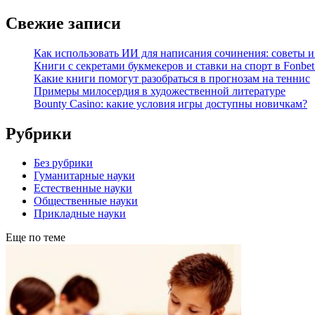
Свежие записи
Как использовать ИИ для написания сочинения: советы 
Книги с секретами букмекеров и ставки на спорт в Fonbet
Какие книги помогут разобраться в прогнозам на теннис
Примеры милосердия в художественной литературе
Bounty Casino: какие условия игры доступны новичкам?
Рубрики
Без рубрики
Гуманитарные науки
Естественные науки
Общественные науки
Прикладные науки
Еще по теме