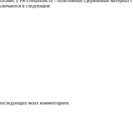
татами; у PR-специалиста – позитивный сдержанный материал с
аключаются в следующем:
ля последующих моих комментариев.