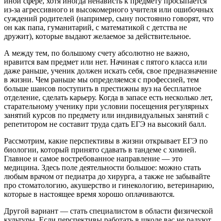
иной сфере, хотя иногда ненависть к предмету просыпается
из-за агрессивного и высокомерного учителя или ошибочных
суждений родителей (например, сыну постоянно говорят, что
он как папа, гуманитарий, с математикой с детства не
дружит), которые выдают желаемое за действительное.
А между тем, по большому счету абсолютно не важно,
нравится вам предмет или нет. Начиная с пятого класса или
даже раньше, ученик должен искать себя, свое предназначение
в жизни. Чем раньше мы определяемся с профессией, тем
больше шансов поступить в престижны вуз на бесплатное
отделение, сделать карьеру. Когда в запасе есть несколько лет,
старательному ученику при условии посещения регулярных
занятий курсов по предмету или индивидуальных занятий с
репетитором не составит труда сдать ЕГЭ на высокий балл.
Рассмотрим, какие перспективы в жизни открывает ЕГЭ по
биологии, который принято сдавать в тандеме с химией.
Главное и самое востребованное направление — это
медицина. Здесь поле деятельности большое: можно стать
любым врачом от педиатра до хирурга, а также не забывайте
про стоматологию, акушерство и гинекологию, ветеринарию,
которые в настоящее время хорошо оплачиваются.
Другой вариант — стать специалистом в области физической
культуры. Если перспективы работать в школе вас не радуют,