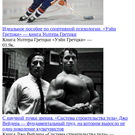
Идеальное пособие по спортивной психологии. «Уэйн
Гретцки» — книга Уолтера Гретцки
Книга Уолтера Гретцки «Уэйн Гретцки» —
0
1.9к.
С научной точки зрения. «Система строительства тела» Джо
Вейдера — фундаментальный труд, на котором выросло не
одно поколение культуристов
Книга Джо Вейдера «Система строительства тела» —