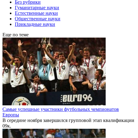
Без рубрики
Гуманитарные науки
Естественные науки
Общественные науки
Прикладные науки
Еще по теме
Самые успешные участники футбольных чемпионатов
Европы
В середине ноября завершился групповой этап квалификации
0
9к.