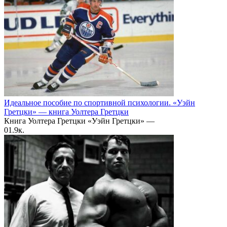
Идеальное пособие по спортивной психологии. «Уэйн
Гретцки» — книга Уолтера Гретцки
Книга Уолтера Гретцки «Уэйн Гретцки» —
0
1.9к.