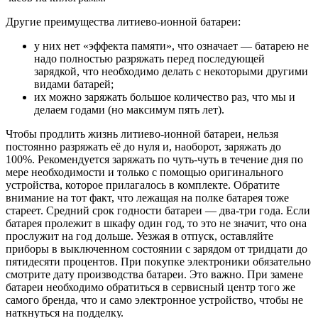
Другие преимущества литиево-ионной батареи:
у них нет «эффекта памяти», что означает — батарею не
надо полностью разряжать перед последующей
зарядкой, что необходимо делать с некоторыми другими
видами батарей;
их можно заряжать большое количество раз, что мы и
делаем годами (но максимум пять лет).
Чтобы продлить жизнь литиево-ионной батареи, нельзя
постоянно разряжать её до нуля и, наоборот, заряжать до
100%. Рекомендуется заряжать по чуть-чуть в течение дня по
мере необходимости и только с помощью оригинального
устройства, которое прилагалось в комплекте. Обратите
внимание на тот факт, что лежащая на полке батарея тоже
стареет. Средний срок годности батареи — два-три года. Если
батарея пролежит в шкафу один год, то это не значит, что она
прослужит на год дольше. Уезжая в отпуск, оставляйте
приборы в выключенном состоянии с зарядом от тридцати до
пятидесяти процентов. При покупке электроники обязательно
смотрите дату производства батареи. Это важно. При замене
батареи необходимо обратиться в сервисный центр того же
самого бренда, что и само электронное устройство, чтобы не
наткнуться на подделку.