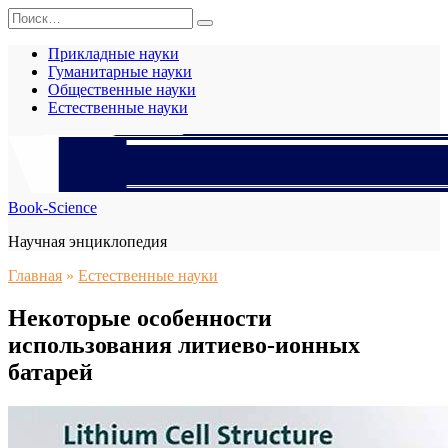
Перейти
Search
к
for:
содержанию
Прикладные науки
Гуманитарные науки
Общественные науки
Естественные науки
Book-Science
Научная энциклопедия
Главная
»
Естественные науки
Некоторые особенности
использования литиево-ионных
батарей