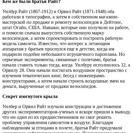
Кем же были братья Райт?
Уилбур Райт (1867-1912) и Орвил Райт (1871-1948) оба
работали в типографии, а затем в собственном магазине-
мастерской по продаже и ремонту велосипедов в Дейтоне,
штат Огайо, США. Навыки, которые они получили на работе,
и помогли сначала выпустить собственную марку
велосипедов, а затем спроектировать и построить рабочую
модель самолета. Известно, что интерес к летающим
аппаратам у братьев проснулся еще в детстве, когда им
подарили подобие небольшого игрушечного пароплана. Но
серьезные эксперименты, связанные с полетами, братья
начали ставить только тогда, когда Уилбуру исполнилось 32, а
Орвилу 28. Они начали постигать воздушное пространство с
изучения тематических книг, бесед с инженерами-
конструкторами, а затем начали строить воздушные змеи на
деньги, вырученные от продажи велосипедов.
Секрет изогнутого крыла
Уилбер и Орвил Райт изучали конструкции и достижения
других экспериментаторов-ученых и вскоре пришли к выводу,
что ни один из их предшественников не смог решить
проблему управления самолетом в воздухе. Благодаря
наблюдениям за птицами в полете, братья Райт придумали