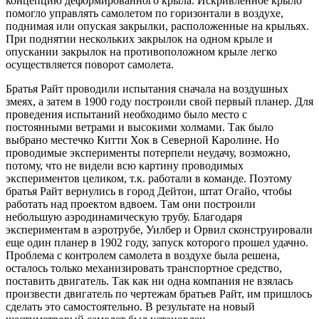
концепцию деформированного крыла. Искривленное крыло
помогло управлять самолетом по горизонтали в воздухе,
поднимая или опуская закрылки, расположенные на крыльях.
При поднятии нескольких закрылок на одном крыле и
опускании закрылок на противоположном крыле легко
осуществляется поворот самолета.
Братья Райт проводили испытания сначала на воздушных
змеях, а затем в 1900 году построили свой первый планер. Для
проведения испытаний необходимо было место с
постоянными ветрами и высокими холмами. Так было
выбрано местечко Китти Хок в Северной Каролине. Но
проводимые эксперименты потерпели неудачу, возможно,
потому, что не видели всю картину проводимых
экспериментов целиком, т.к. работали в команде. Поэтому
братья Райт вернулись в город Дейтон, штат Огайо, чтобы
работать над проектом вдвоем. Там они построили
небольшую аэродинамическую трубу. Благодаря
экспериментам в аэротрубе, Уилбер и Орвил сконструировали
еще один планер в 1902 году, запуск которого прошел удачно.
Проблема с контролем самолета в воздухе была решена,
осталось только механизировать транспортное средство,
поставить двигатель. Так как ни одна компания не взялась
произвести двигатель по чертежам братьев Райт, им пришлось
сделать это самостоятельно. В результате на новый