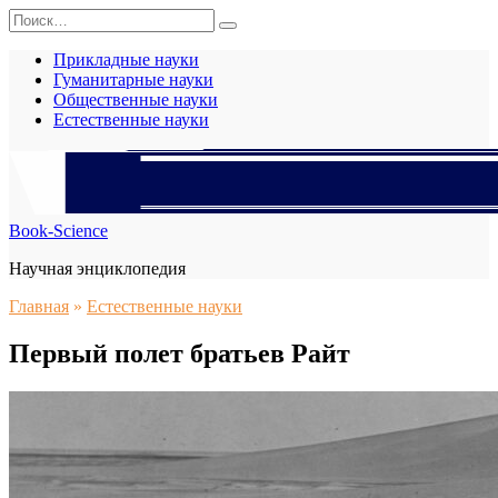
Перейти
Search
к
for:
содержанию
Прикладные науки
Гуманитарные науки
Общественные науки
Естественные науки
Book-Science
Научная энциклопедия
Главная
»
Естественные науки
Первый полет братьев Райт