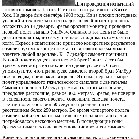
Для проведения испытаний
готового самолета братья Райт снова отправились в Китти
Хок. На дворе был сентябрь 1903 года. Из-за плохих погодных
условий и технических неполадок первый полет пришлось
отложить до 14 декабря. Братья бросили монетку, проводить
первый полет выпало Уилбуру. Однако, в тот день не было
достаточно ветра, поэтому пришлось поднимать самолет на
холм. Первое испытание не принесло конкретных результатов:
самолет рухнул в конце полета, а с высокого холма может
взлететь любой пароплан. К 17 декабря самолет починили.
Второй полет осуществлял второй брат Орвил. И это был
триумф, несмотря на плохие погодные условия. Стоит
упомянуть то, что при запуске самолета второй брат Уилбур
бежал рядом, придерживая крыло. Это был первый в мире
полет управляемого тяжеловесного самолета с двигателем.
Самолет пролетел 12 секунд с момента отрыва от земли,
преодолев расстояние, равное 36,6 метрам. Братья, не поверив
в успешность своего проекта, совершили еще два полета.
Третий полет составил 59 секунд с преодоленным
расстоянием более 250 метров. Во время четвертого полета
самолет разбился настолько сильно, что на восстановление
потребовалось несколько месяцев. В последующие годы
братья занимались совершенствованием корпуса самолета.
Конечно, первый деревянный самолет далек от современных