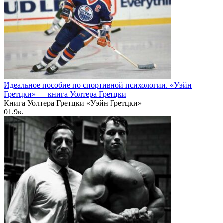
Идеальное пособие по спортивной психологии. «Уэйн
Гретцки» — книга Уолтера Гретцки
Книга Уолтера Гретцки «Уэйн Гретцки» —
0
1.9к.