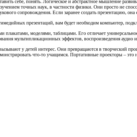
ставить себе, понять. Логическое и абстрактное мышление развив
зучением точных наук, в частности физики. Они просто не спос
звукового сопровождения. Если заранее создать презентацию, она
имедийных презентаций, вам будет необходим компьютер, подкл
плакатами, моделями, таблицами. Его отличает универсальност
ования мультипликационных эффектов, воспроизведения аудио и 
ызывают у детей интерес. Они превращаются в творческий процес
демонстрировать что-то учащимся. Портативные проекторы – эт