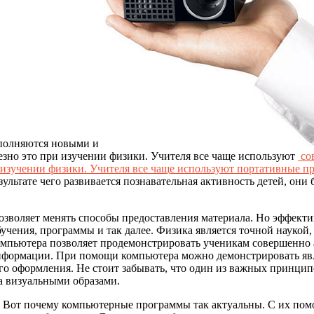
ополняются новыми и
езно это при изучении физики. Учителя все чаще используют
со
и изучении физики. Учителя все чаще используют
портативные п
езультате чего развивается познавательная активность детей, он
воляет менять способы предоставления материала. Но эффектив
бучения, программы и так далее. Физика является точной наукой
мпьютера позволяет продемонстрировать ученикам совершенно а
информации. При помощи компьютера можно демонстрировать яв
го оформления. Не стоит забывать, что один из важных принци
а визуальными образами.
 Вот почему компьютерные программы так актуальны. С их помо