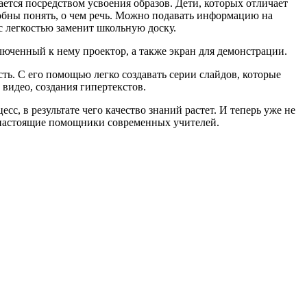
ается посредством усвоения образов. Дети, которых отличает
обны понять, о чем речь. Можно подавать информацию на
 с легкостью заменит школьную доску.
юченный к нему проектор, а также экран для демонстрации.
ь. С его помощью легко создавать серии слайдов, которые
видео, создания гипертекстов.
с, в результате чего качество знаний растет. И теперь уже не
о настоящие помощники современных учителей.