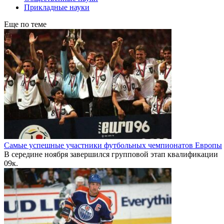
Прикладные науки
Еще по теме
Самые успешные участники футбольных чемпионатов Европы
В середине ноября завершился групповой этап квалификации
0
9к.