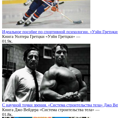
Идеальное пособие по спортивной психологии. «Уэйн Гретцки
Книга Уолтера Гретцки «Уэйн Гретцки» —
0
1.9к.
С научной точки зрения. «Система строительства тела» Джо В
Книга Джо Вейдера «Система строительства тела» —
0
1.8к.