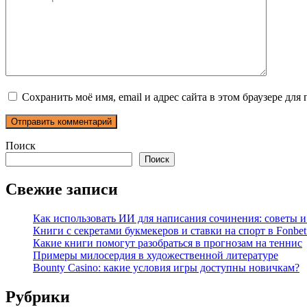
Сохранить моё имя, email и адрес сайта в этом браузере д
Поиск
Поиск
Свежие записи
Как использовать ИИ для написания сочинения: советы 
Книги с секретами букмекеров и ставки на спорт в Fonbet
Какие книги помогут разобраться в прогнозам на теннис
Примеры милосердия в художественной литературе
Bounty Casino: какие условия игры доступны новичкам?
Рубрики