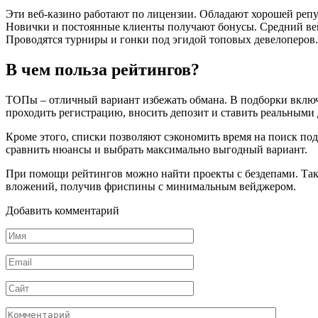
Эти веб-казино работают по лицензии. Обладают хорошей репу
Новички и постоянные клиенты получают бонусы. Средний вейд
Проводятся турниры и гонки под эгидой топовых девелоперов.
В чем польза рейтингов?
ТОПы – отличный вариант избежать обмана. В подборки включ
проходить регистрацию, вносить депозит и ставить реальными 
Кроме этого, списки позволяют сэкономить время на поиск под
сравнить нюансы и выбрать максимально выгодный вариант.
При помощи рейтингов можно найти проекты с бездепами. Такж
вложений, получив фриспины с минимальным вейджером.
Добавить комментарий
Имя
*
Email
*
Сайт
Комментарий