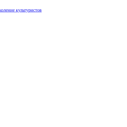
коление культуристов