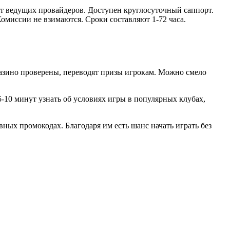
т ведущих провайдеров. Доступен круглосуточный саппорт.
миссии не взимаются. Сроки составляют 1-72 часа.
азино проверены, переводят призы игрокам. Можно смело
5-10 минут узнать об условиях игры в популярных клубах,
ых промокодах. Благодаря им есть шанс начать играть без