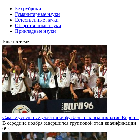
Без рубрики
Гуманитарные науки
Естественные науки
Общественные науки
Прикладные науки
Еще по теме
Самые успешные участники футбольных чемпионатов Европы
В середине ноября завершился групповой этап квалификации
0
9к.