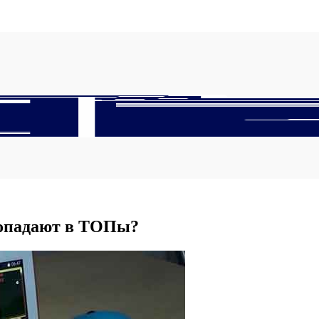
попадают в ТОПы?