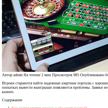
Автор
admin
На чтение
2 мин
Просмотров
985
Опубликовано
0
Игроки стараются найти надежные азартные порталы с хорошими
попытках вывести выигрыши появляются проблемы. Заявки не 
казино.
Содержание