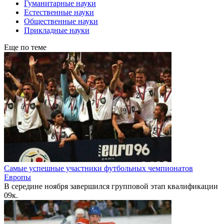
Гуманитарные науки
Естественные науки
Общественные науки
Прикладные науки
Еще по теме
Самые успешные участники футбольных чемпионатов
Европы
В середине ноября завершился групповой этап квалификации
0
9к.