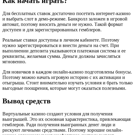
Как начать играть?
Для бесплатных ставок достаточно посетить интернет-казино
и выбрать слот в демо-режиме. Банкролл заложен в игровой
автомат, поэтому вносить деньги не нужно. Такой формат
доступен и для зарегистрированных гемблеров.
Реальные ставки доступны в личном кабинете. Поэтому
нужно зарегистрироваться и внести деньги на счет. При
выполнении депозита указываются платежная система и ее
реквизиты, желаемая сумма. Деньги должны зачисляться
мгновенно.
Для новичков в каждом онлайн-казино подготовлены бонусы.
Поэтому можно начать игровую историю с их активации и
отыгрыша. Стоит внимательно изучать условия и брать только
выгодные поощрения, которые могут оказаться полезными.
Вывод средств
Виртуальные казино создают условия для получения
выигрышей. Это их основная характеристика, привлекающая
гемблеров. Ради получения выигранных денег люди и
рискуют личными средствами. Поэтому хорошие онлайн-