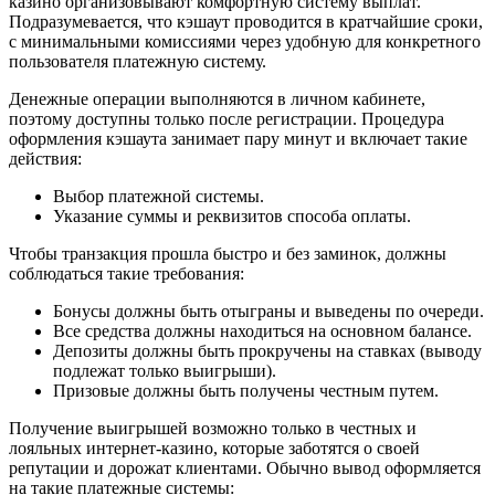
казино организовывают комфортную систему выплат.
Подразумевается, что кэшаут проводится в кратчайшие сроки,
с минимальными комиссиями через удобную для конкретного
пользователя платежную систему.
Денежные операции выполняются в личном кабинете,
поэтому доступны только после регистрации. Процедура
оформления кэшаута занимает пару минут и включает такие
действия:
Выбор платежной системы.
Указание суммы и реквизитов способа оплаты.
Чтобы транзакция прошла быстро и без заминок, должны
соблюдаться такие требования:
Бонусы должны быть отыграны и выведены по очереди.
Все средства должны находиться на основном балансе.
Депозиты должны быть прокручены на ставках (выводу
подлежат только выигрыши).
Призовые должны быть получены честным путем.
Получение выигрышей возможно только в честных и
лояльных интернет-казино, которые заботятся о своей
репутации и дорожат клиентами. Обычно вывод оформляется
на такие платежные системы: