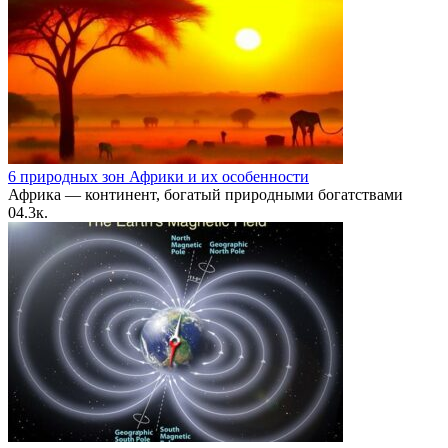
6 природных зон Африки и их особенности
Африка — континент, богатый природными богатствами
0
4.3к.