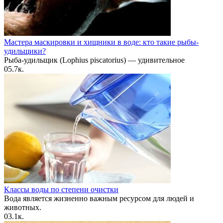
Мастера маскировки и хищники в воде: кто такие рыбы-
удильщики?
Рыба-удильщик (Lophius piscatorius) — удивительное
0
5.7к.
Классы воды по степени очистки
Вода является жизненно важным ресурсом для людей и
животных.
0
3.1к.