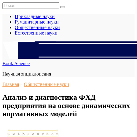
Перейти
Search
к
for:
содержанию
Прикладные науки
Гуманитарные науки
Общественные науки
Естественные науки
Book-Science
Научная энциклопедия
Главная
»
Общественные науки
Анализ и диагностика ФХД
предприятия на основе динамических
нормативных моделей