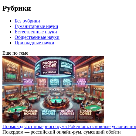
Рубрики
Без рубрики
Гуманитарные науки
Естественные науки
Общественные науки
Прикладные науки
Еще по теме
Промокоды от покерного рума Pokerdom: основные условия по
Покердом — российский онлайн-рум, сумевший обойти