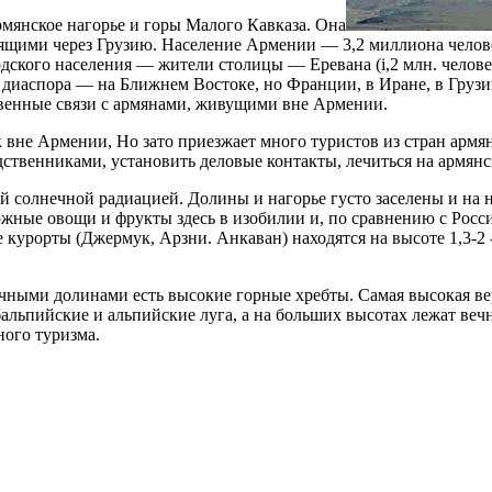
мянское нагорье и горы Малого Кавказа. Она
ящими через Грузию. Население Армении — 3,2 миллиона человек
одского населения — жители столицы — Еревана (i,2 млн. чело
 диаспора — на Ближнем Востоке, но Франции, в Иране, в Грузии
венные связи с армянами, живущими вне Армении.
к вне Армении, Но зато приезжает много туристов из стран арм
ственниками, установить деловые контакты, лечиться на армян
 солнечной радиацией. Долины и нагорье густо заселены и на 
жные овощи и фрукты здесь в изобилии и, по сравнению с Росс
 курорты (Джермук, Арзни. Анкаван) находятся на высоте 1,3-2
чными долинами есть высокие горные хребты. Самая высокая вер
альпийские и альпийские луга, а на больших высотах лежат веч
ного туризма.