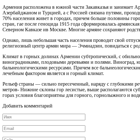
Армения расположена в южной части Закавказья и занимает Ар
Азербайджаном и Турцией, а с Россией связана путями, проход
70% населения живет в городах, причем больше половины гор
стран, гае после геноцида 1915 года сформировалась армянская
Северном Кавказе ив Москве. Многие армяне сохраняют родст
Однако, лишь небольшая часть населения проводит свой отпус
религиозный центр армян мира — Эчмиадзин, повидаться с род
Климат в горных долинах Армении субтропический, с обильной
виноградниками, плодовыми деревьями и полями. Виноград, ю
бальнеологическими ресурсами. Причем все бальнеологические
лечебным фактором является и горный климат.
Рельеф страны — сильно пересеченный, наряду с глубокими ре
метров- Нижние склоны гор лесистые, выше располагаются суб
горах условия благоприятны для горного, горнолыжного и вод
Добавить комментарий
Имя
*
Email
*
Сайт