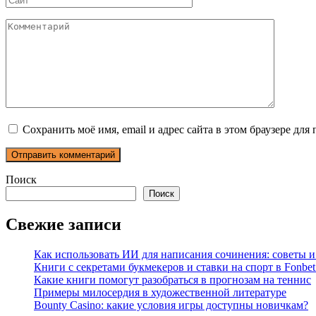
Комментарий
Сохранить моё имя, email и адрес сайта в этом браузере д
Поиск
Поиск
Свежие записи
Как использовать ИИ для написания сочинения: советы 
Книги с секретами букмекеров и ставки на спорт в Fonbet
Какие книги помогут разобраться в прогнозам на теннис
Примеры милосердия в художественной литературе
Bounty Casino: какие условия игры доступны новичкам?