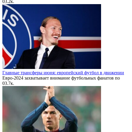
0
3.2к.
Главные трансферы июня: европейский футбол в движении
Евро-2024 захватывает внимание футбольных фанатов по
0
3.7к.