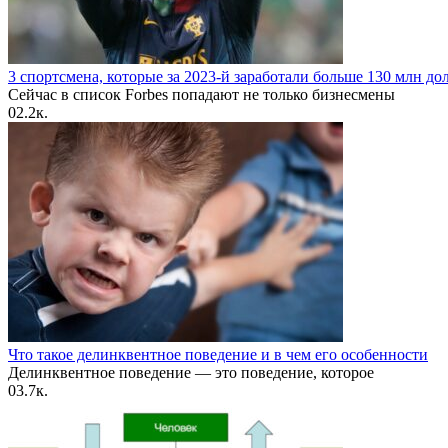
3 спортсмена, которые за 2023-й заработали больше 130 млн до
Сейчас в список Forbes попадают не только бизнесмены
0
2.2к.
Что такое делинквентное поведение и в чем его особенности
Делинквентное поведение — это поведение, которое
0
3.7к.