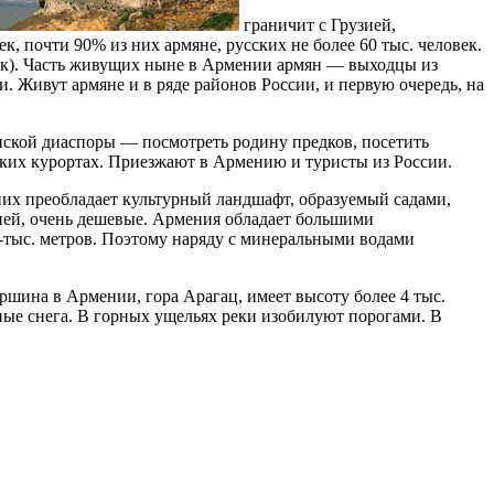
граничит с Грузией,
, почти 90% из них армяне, русских не более 60 тыс. человек.
век). Часть живущих ныне в Армении армян — выходцы из
. Живут армяне и в ряде районов России, и первую очередь, на
янской диаспоры — посмотреть родину предков, посетить
ских курортах. Приезжают в Армению и туристы из России.
них преобладает культурный ландшафт, образуемый садами,
ией, очень дешевые. Армения обладает большими
 -тыс. метров. Поэтому наряду с минеральными водами
шина в Армении, гора Арагац, имеет высоту более 4 тыс.
ные снега. В горных ущельях реки изобилуют порогами. В