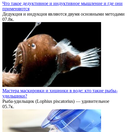
Что такое дедуктивное и индуктивное мышление и где они
применяются
Дедукция и индукция являются двумя основными методами
0
7.8к.
Мастера маскировки и хищники в воде: кто такие рыбы-
удильщики?
Рыба-удильщик (Lophius piscatorius) — удивительное
0
5.7к.