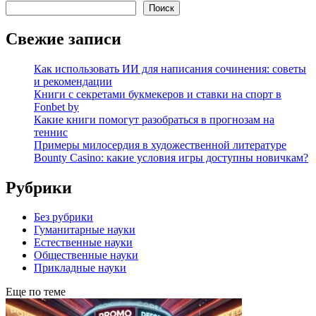
Поиск
Свежие записи
Как использовать ИИ для написания сочинения: советы
и рекомендации
Книги с секретами букмекеров и ставки на спорт в
Fonbet by
Какие книги помогут разобраться в прогнозам на
теннис
Примеры милосердия в художественной литературе
Bounty Casino: какие условия игры доступны новичкам?
Рубрики
Без рубрики
Гуманитарные науки
Естественные науки
Общественные науки
Прикладные науки
Еще по теме