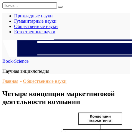
Перейти
Search
к
for:
содержанию
Прикладные науки
Гуманитарные науки
Общественные науки
Естественные науки
Book-Science
Научная энциклопедия
Главная
»
Общественные науки
Четыре концепции маркетинговой
деятельности компании