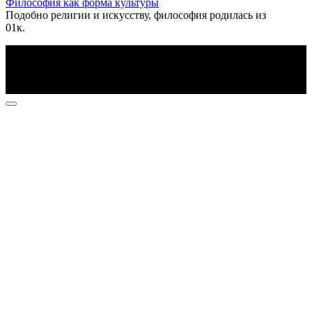
Философия как форма культуры
Подобно религии и искусству, философия родилась из
0
1к.
По всем вопросам пишите на почту: info@otvetin.ru
© 2026 Все права защищены. Копирование материалов
допускается только с разрешения правообладателя.