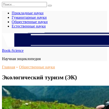
Перейти
Search
к
for:
содержанию
Прикладные науки
Гуманитарные науки
Общественные науки
Естественные науки
Book-Science
Научная энциклопедия
Главная
»
Общественные науки
Экологический туризм (ЭК)