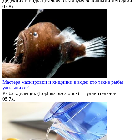
Дедукция и индукция являются двумя основными методами
0
7.8к.
Мастера маскировки и хищники в воде: кто такие рыбы-
удильщики?
Рыба-удильщик (Lophius piscatorius) — удивительное
0
5.7к.