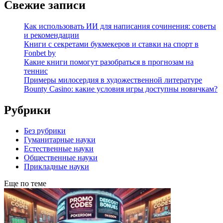
Свежие записи
Как использовать ИИ для написания сочинения: советы
и рекомендации
Книги с секретами букмекеров и ставки на спорт в
Fonbet by
Какие книги помогут разобраться в прогнозам на
теннис
Примеры милосердия в художественной литературе
Bounty Casino: какие условия игры доступны новичкам?
Рубрики
Без рубрики
Гуманитарные науки
Естественные науки
Общественные науки
Прикладные науки
Еще по теме