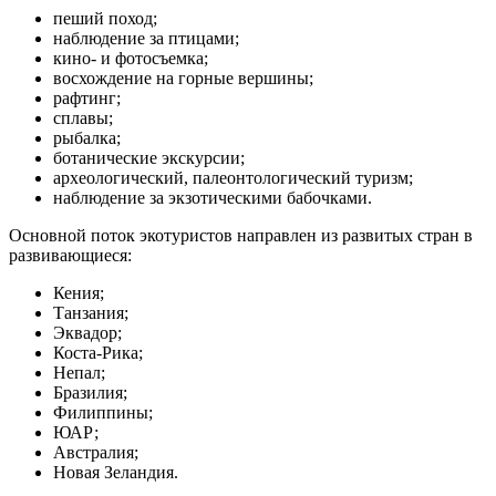
пеший поход;
наблюдение за птицами;
кино- и фотосъемка;
восхождение на горные вершины;
рафтинг;
сплавы;
рыбалка;
ботанические экскурсии;
археологический, палеонтологический туризм;
наблюдение за экзотическими бабочками.
Основной поток экотуристов направлен из развитых стран в
развивающиеся:
Кения;
Танзания;
Эквадор;
Коста-Рика;
Непал;
Бразилия;
Филиппины;
ЮАР;
Австралия;
Новая Зеландия.