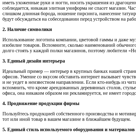
иметь ухоженные руки и ногти, носить украшения из драгоцен
соблюдается, никакая элитная униформа не спасет магазин. Час
слишком длинная борода, ношение пирсинга, нанесение татуир
будут обсуждаться на собеседовании перед устройством на рабо
2. Наличие символики
Использование логотипа компании, цветовой гаммы и даже му
изобилие товаров. Вспомните, сколько наименований обычного
долго стоять у каждой полки магазинов, поэтому любители «Н
3. Единый дизайн интерьера
Идеальный пример — интерьер в крупных банках нашей страны. 
офисов. Умение со вкусом обставить интернет вызывает чувств
и не уедет в неизвестном направлении. Если кто-нибудь из чит
вспомнить, что кроме арендованных деревянных столов, стулье
офиса, она никаким образом ни рекламируется, не имеет городс
4. Продвижение продукции фирмы
Пользуйтесь продукцией собственного производства и мотивиру
тот или иной товар в вашем магазине в ближайшем будущем.
5. Единый стиль используемого оборудования и материалов