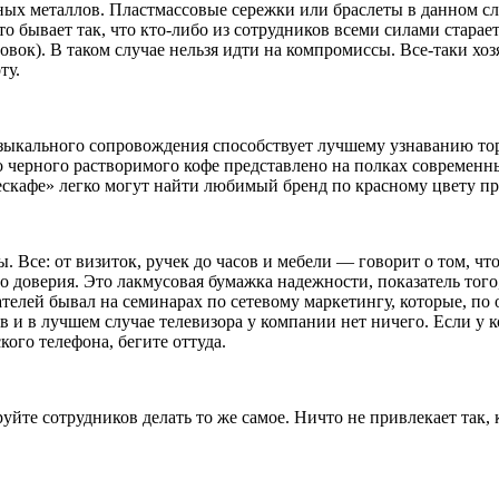
ных металлов. Пластмассовые сережки или браслеты в данном сл
то бывает так, что кто-либо из сотрудников всеми силами стара
овок). В таком случае нельзя идти на компромиссы. Все-таки хо
ту.
зыкального сопровождения способствует лучшему узнаванию тор
 черного растворимого кофе представлено на полках современны
ескафе» легко могут найти любимый бренд по красному цвету пр
Все: от визиток, ручек до часов и мебели — говорит о том, что
о доверия. Это лакмусовая бумажка надежности, показатель того
ателей бывал на семинарах по сетевому маркетингу, которые, по
в и в лучшем случае телевизора у компании нет ничего. Если у 
кого телефона, бегите оттуда.
йте сотрудников делать то же самое. Ничто не привлекает так,