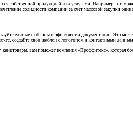
оваться собственной продукцией или услугами. Например, это м
 впечатление солидности компании за счет массовой закупки один
ользуйте единые шаблоны в оформлении документации. Это може
почте, создайте свои шаблон с логотипом и контактными данными
у, канцтовары, вам поможет к
омпания «Проффитекс», которая бо