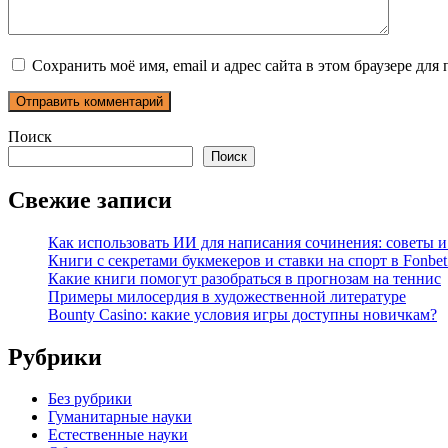
Сохранить моё имя, email и адрес сайта в этом браузере д
Поиск
Поиск
Свежие записи
Как использовать ИИ для написания сочинения: советы 
Книги с секретами букмекеров и ставки на спорт в Fonbet
Какие книги помогут разобраться в прогнозам на теннис
Примеры милосердия в художественной литературе
Bounty Casino: какие условия игры доступны новичкам?
Рубрики
Без рубрики
Гуманитарные науки
Естественные науки