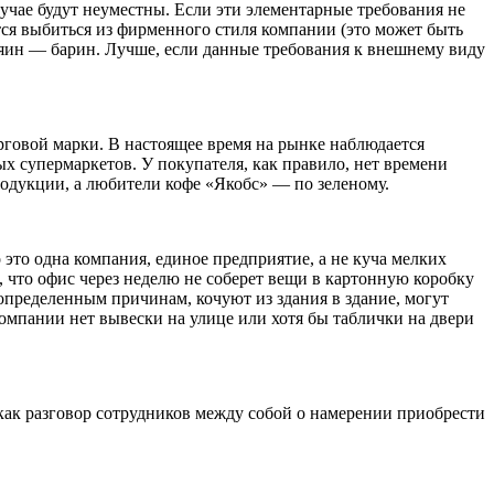
учае будут неуместны. Если эти элементарные требования не
ется выбиться из фирменного стиля компании (это может быть
зяин — барин. Лучше, если данные требования к внешнему виду
говой марки. В настоящее время на рынке наблюдается
х супермаркетов. У покупателя, как правило, нет времени
одукции, а любители кофе «Якобс» — по зеленому.
 это одна компания, единое предприятие, а не куча мелких
, что офис через неделю не соберет вещи в картонную коробку
 определенным причинам, кочуют из здания в здание, могут
компании нет вывески на улице или хотя бы таблички на двери
 как разговор сотрудников между собой о намерении приобрести