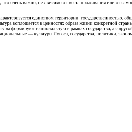
, что очень важно, независимо от места прожива­ния или от сам
характеризуется единством территории, государственно­стью, о
льтура воплощается в ценностях образа жизни конкретной страны
ультуры формируют национальную в рам­ках государства, а с дру
 национальные — культуры Лого­са, государства, политики, эко