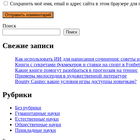
Сохранить моё имя, email и адрес сайта в этом браузере д
Поиск
Поиск
Свежие записи
Как использовать ИИ для написания сочинения: советы 
Книги с секретами букмекеров и ставки на спорт в Fonbet
Какие книги помогут разобраться в прогнозам на теннис
Примеры милосердия в художественной литературе
Bounty Casino: какие условия игры доступны новичкам?
Рубрики
Без рубрики
Гуманитарные науки
Естественные науки
Общественные науки
Прикладные науки