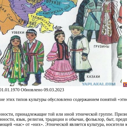
О
01.01.1970
Обновлено
09.03.2023
ие этих типов культуры обусловлено содержанием по­нятий «этн
енности, принадлежащие той или иной этнической груп­пе. Приз
нности, язык, религия, традиции и обычаи, фольклор, быт, пред
ющей «нас» от «них». Этнической является культу­ра, носители 