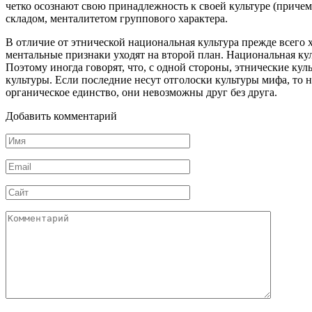
четко осознают свою принадлежность к своей куль­туре (причем
складом, менталитетом группового характера.
В отличие от этнической национальная культура прежде всего 
ментальные признаки уходят на второй план. На­циональная ку
Поэтому иногда говорят, что, с одной сто­роны, этнические к
культуры. Если последние несут от­голоски культуры мифа, то
органическое единство, они невозможны друг без друга.
Добавить комментарий
Имя
*
Email
*
Сайт
Комментарий