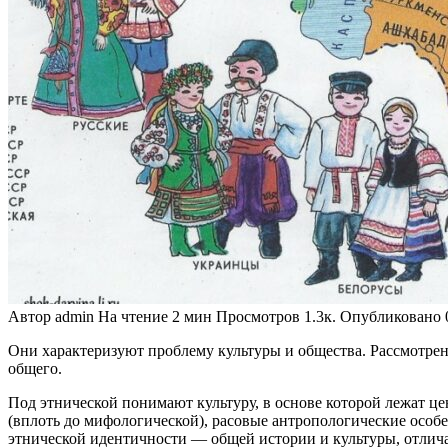
Автор
admin
На чтение
2 мин
Просмотров
1.3к.
Опубликовано
Они характеризуют проблему культуры и общества. Рас­смотрен
общего.
Под этнической понимают культуру, в основе которой ле­жат ц
(вплоть до мифологической), расовые антропологичес­кие особе
этнической идентичности — общей истории и культу­ры, отлича