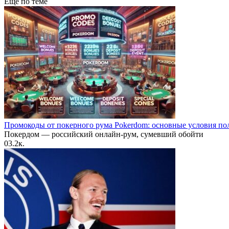
Еще по теме
Промокоды от покерного рума Pokerdom: основные условия по
Покердом — российский онлайн-рум, сумевший обойти
0
3.2к.