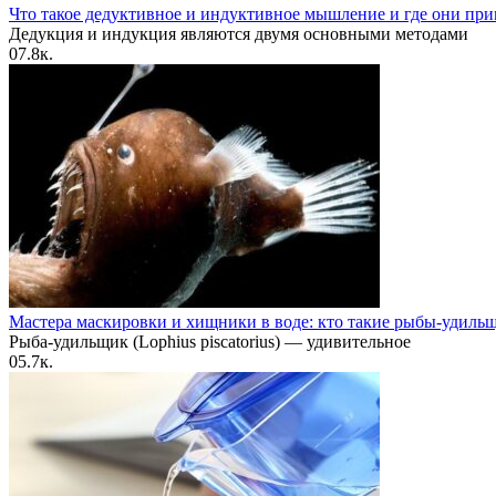
Что такое дедуктивное и индуктивное мышление и где они пр
Дедукция и индукция являются двумя основными методами
0
7.8к.
Мастера маскировки и хищники в воде: кто такие рыбы-удиль
Рыба-удильщик (Lophius piscatorius) — удивительное
0
5.7к.