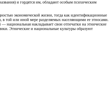
оназвания) и гордятся им, обладают особым пси­хическим
бщностью экономической жизни, тогда как идентифи­кационные
, в той или иной мере разделяемых населя­ющими ее этносами.
гой — национальная накладывает свои отпечатки на этнические
номики. Этнические и национальные культуры образуют