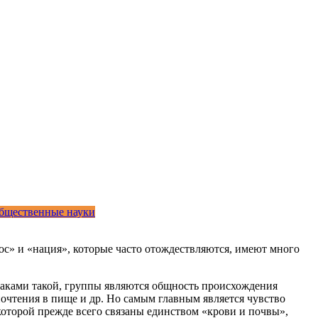
бщественные науки
ос» и «нация», которые часто отождествляются, име­ют много
наками такой, группы являются общность происхож­дения
почтения в пище и др. Но самым главным является чувство
которой прежде всего связаны единством «крови и почвы»,