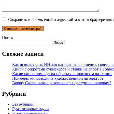
Сохранить моё имя, email и адрес сайта в этом браузере д
Поиск
Поиск
Свежие записи
Как использовать ИИ для написания сочинения: советы 
Книги с секретами букмекеров и ставки на спорт в Fonbet
Какие книги помогут разобраться в прогнозам на теннис
Примеры милосердия в художественной литературе
Bounty Casino: какие условия игры доступны новичкам?
Рубрики
Без рубрики
Гуманитарные науки
Естественные науки