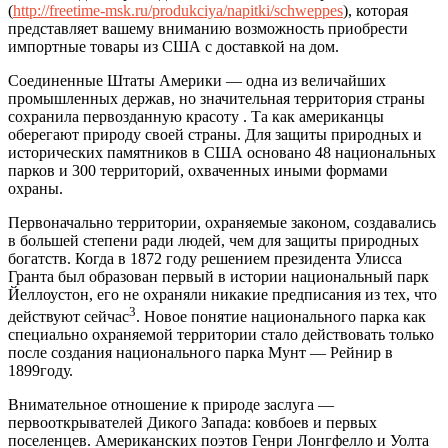
(
http://freetime-msk.ru/produkciya/napitki/schweppes
), которая
представляет вашему вниманию возможность приобрести
импортные товары из США с доставкой на дом.
Соединенные Штаты Америки — одна из величайших
промышленных держав, но значительная территория страны
сохранила первозданную красоту . Та как американцы
оберегают природу своей страны. Для защиты природных и
исторических памятников в США основано 48 национальных
парков и 300 территорий, охваченных иными формами
охраны.
Первоначально территории, охраняемые законом, создавались
в большей степени ради людей, чем для защиты природных
богатств. Когда в 1872 году решением президента Улисса
Гранта был образован первый в истории национальный парк
Йеллоустон, его не охраняли никакие предписания из тех, что
3
действуют сейчас
. Новое понятие национального парка как
специально охраняемой территории стало действовать только
после создания национального парка Мунт — Рейнир в
1899году.
Внимательное отношение к природе заслуга —
первооткрывателей Дикого Запада: ковбоев и первых
поселенцев. Американских поэтов Генри Лонгфелло и Уолта