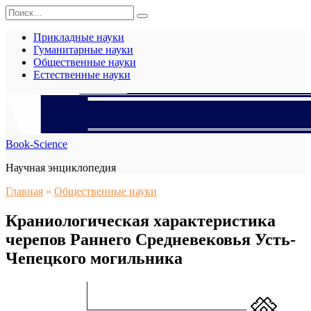
Перейти
Search
к
for:
содержанию
Прикладные науки
Гуманитарные науки
Общественные науки
Естественные науки
Book-Science
Научная энциклопедия
Главная
»
Общественные науки
Краниологическая характеристика
черепов Раннего Средневековья Усть-
Чепецкого могильника