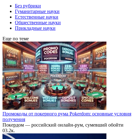
Без рубрики
Гуманитарные науки
Естественные науки
Общественные науки
Прикладные науки
Еще по теме
Промокоды от покерного рума Pokerdom: основные условия
получения
Покердом — российский онлайн-рум, сумевший обойти
0
3.2к.