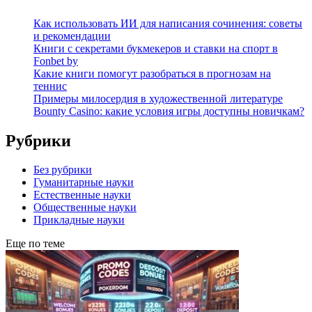
Как использовать ИИ для написания сочинения: советы
и рекомендации
Книги с секретами букмекеров и ставки на спорт в
Fonbet by
Какие книги помогут разобраться в прогнозам на
теннис
Примеры милосердия в художественной литературе
Bounty Casino: какие условия игры доступны новичкам?
Рубрики
Без рубрики
Гуманитарные науки
Естественные науки
Общественные науки
Прикладные науки
Еще по теме