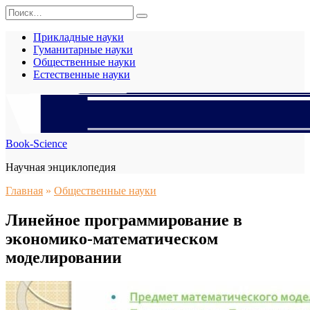
Перейти
Search
к
for:
содержанию
Прикладные науки
Гуманитарные науки
Общественные науки
Естественные науки
Book-Science
Научная энциклопедия
Главная
»
Общественные науки
Линейное программирование в
экономико-математическом
моделировании