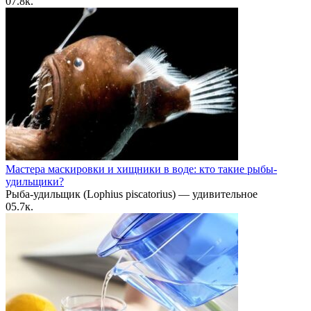
0
7.8к.
Мастера маскировки и хищники в воде: кто такие рыбы-
удильщики?
Рыба-удильщик (Lophius piscatorius) — удивительное
0
5.7к.