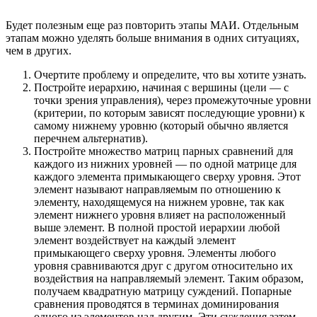
Будет полезным еще раз повторить этапы МАИ. Отдельным
этапам можно уделять больше внимания в одних ситуациях,
чем в других.
Очертите проблему и определите, что вы хотите узнать.
Постройте иерархию, начиная с вершины (цели — с
точки зрения управления), через промежуточные уровни
(критерии, по которым зависят последующие уровни) к
самому нижнему уровню (который обычно является
перечнем альтернатив).
Постройте множество матриц парных сравнений для
каждого из нижних уровней — по одной матрице для
каждого элемента примыкающего сверху уровня. Этот
элемент называют направляемым по отношению к
элементу, находящемуся на нижнем уровне, так как
элемент нижнего уровня влияет на расположенный
выше элемент. В полной простой иерархии любой
элемент воздействует на каждый элемент
примыкающего сверху уровня. Элементы любого
уровня сравниваются друг с другом относительно их
воздействия на направляемый элемент. Таким образом,
получаем квадратную матрицу суждений. Попарные
сравнения проводятся в терминах доминирования
одного из элементов над другим. Эти суждения затем