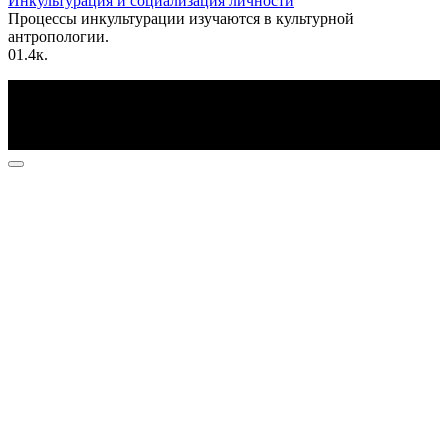
Инкультурация и социализация личности
Процессы инкультурации изучаются в культурной
антропологии.
0
1.4к.
По всем вопросам пишите на почту: info@otvetin.ru
© 2026 Все права защищены. Копирование материалов
допускается только с разрешения правообладателя.