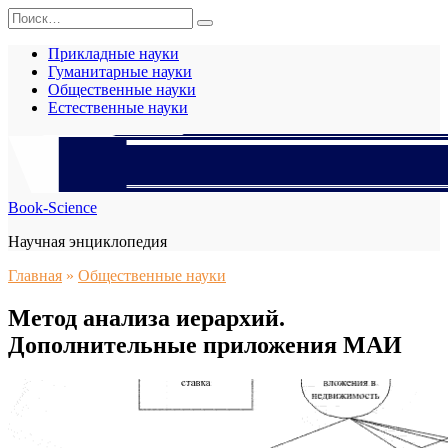
Перейти
Search
к
for:
содержанию
Прикладные науки
Гуманитарные науки
Общественные науки
Естественные науки
Book-Science
Научная энциклопедия
Главная
»
Общественные науки
Метод анализа иерархий.
Дополнительные приложения МАИ