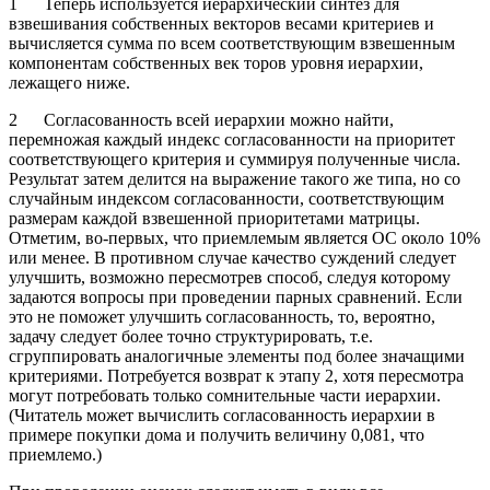
1 Теперь используется иерархический синтез для
взвешивания собственных векторов весами критериев и
вычисляется сумма по всем соответствующим взвешенным
компонентам собственных век торов уровня иерархии,
лежащего ниже.
2 Согласованность всей иерархии можно найти,
перемножая каждый индекс согласованности на приоритет
соответствующего критерия и суммируя полученные числа.
Результат затем делится на выражение такого же типа, но со
случайным индексом согласованности, соответствующим
размерам каждой взвешенной приоритетами матрицы.
Отметим, во-первых, что приемлемым является ОС около 10%
или менее. В противном случае качество суждений следует
улучшить, возможно пересмотрев способ, следуя которому
задаются вопросы при проведении парных сравнений. Если
это не поможет улучшить согласованность, то, вероятно,
задачу следует более точно структурировать, т.е.
сгруппировать аналогичные элементы под более значащими
критериями. Потребуется возврат к этапу 2, хотя пересмотра
могут потребовать только сомнительные части иерархии.
(Читатель может вычислить согласованность иерархии в
примере покупки дома и получить величину 0,081, что
приемлемо.)