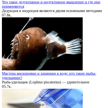
Что такое дедуктивное и индуктивное мышление и где они
применяются
Дедукция и индукция являются двумя основными методами
0
7.8к.
Мастера маскировки и хищники в воде: кто такие рыбы-
удильщики?
Рыба-удильщик (Lophius piscatorius) — удивительное
0
5.7к.