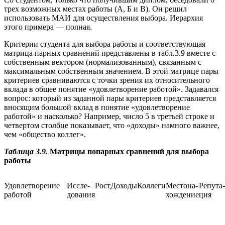
трех возможных местах работы (А, Б и В). Он решил
использовать МАИ для осуществления выбора. Иерархия
этого примера — полная.
Критерии студента для выбора работы и соответствующая
матрица парных сравнений представлены в табл.3.9 вместе с
собственным вектором (нормализованным), связанным с
максимальным собственным значением. В этой матрице пары
критериев сравниваются с точки зрения их относительного
вклада в общее понятие «удовлетворение работой». Задавался
вопрос: который из заданной пары критериев представляется
вносящим большой вклад в понятие «удовлетворение
работой» и насколько? Например, число 5 в третьей строке и
четвертом столбце показывает, что «доходы» намного важнее,
чем «общество коллег».
Таблица 3.9.
Матрицы попарных сравнений для
выбора
работы
Удовлетворение
Иссле-
Рост
Доходы
Коллеги
Местона-
Репута-
работой
дования
хождение
ция