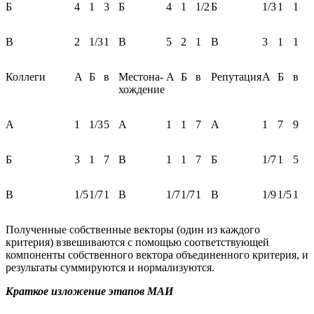
Б
4
1
3
Б
4
1
1/2
Б
1/3
1
1
В
2
1/3
1
В
5
2
1
В
3
1
1
Коллеги
А
Б
в
Местона-
А
Б
в
Репутация
А
Б
в
хождение
А
1
1/3
5
А
1
1
7
А
1
7
9
Б
3
1
7
В
1
1
7
Б
1/7
1
5
В
1/5
1/7
1
В
1/7
1/7
1
В
1/9
1/5
1
Полученные собственные векторы (один из каждого
критерия) взвешиваются с помощью соответствующей
компоненты собственного вектора объединенного критерия, и
результаты суммируются и нормализуются.
Краткое изложение этапов МАИ