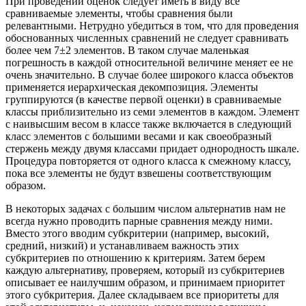
При проведении оценок следует иметь в виду все
сравниваемые элементы, чтобы сравнения были
релевантными. Нетрудно убедиться в том, что для проведения
обоснованных численных сравнений не следует сравнивать
более чем 7±2 элементов. В таком случае маленькая
погрешность в каждой относительной величине меняет ее не
очень значительно. В случае более широкого класса объектов
применяется иерархическая декомпозиция. Элементы
группируются (в качестве первой оценки) в сравниваемые
классы приблизительно из семи элементов в каждом. Элемент
с наивысшим весом в классе также включается в следующий
класс элементов с большими весами и как своеобразный
стержень между двумя классами придает однородность шкале.
Процедура повторяется от одного класса к смежному классу,
пока все элементы не будут взвешены соответствующим
образом.
В некоторых задачах с большим числом альтернатив нам не
всегда нужно проводить парные сравнения между ними.
Вместо этого вводим субкритерии (например, высокий,
средний, низкий) и устанавливаем важность этих
субкритериев по отношению к критериям. Затем берем
каждую альтернативу, проверяем, который из субкритериев
описывает ее наилучшим образом, и принимаем приоритет
этого субкритерия. Далее складываем все приоритеты для