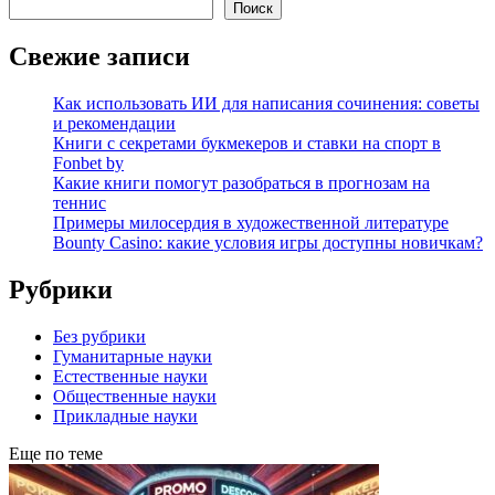
Поиск
Свежие записи
Как использовать ИИ для написания сочинения: советы
и рекомендации
Книги с секретами букмекеров и ставки на спорт в
Fonbet by
Какие книги помогут разобраться в прогнозам на
теннис
Примеры милосердия в художественной литературе
Bounty Casino: какие условия игры доступны новичкам?
Рубрики
Без рубрики
Гуманитарные науки
Естественные науки
Общественные науки
Прикладные науки
Еще по теме