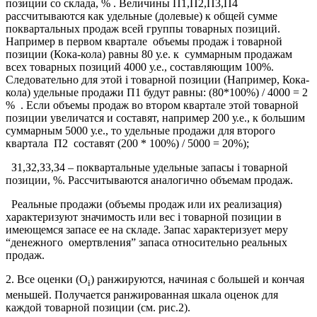
позиции со склада, % . Величины П1,П2,П3,П4
рассчитываются как удельные (долевые) к общей сумме
поквартальных продаж всей группы товарных позиций.
Например в первом квартале объемы продаж i товарной
позиции (Кока-кола) равны 80 у.е. к суммарным продажам
всех товарных позиций 4000 у.е., составляющим 100%.
Следовательно для этой i товарной позиции (Например, Кока-
кола) удельные продажи П1 будут равны: (80*100%) / 4000 = 2
% . Если объемы продаж во втором квартале этой товарной
позиции увеличатся и составят, например 200 у.е., к большим
суммарным 5000 у.е., то удельные продажи для второго
квартала П2 составят (200 * 100%) / 5000 = 20%);
З1,З2,З3,З4 – поквартальные удельные запасы i товарной
позиции, %. Рассчитываются аналогично объемам продаж.
Реальные продажи (объемы продаж или их реализация)
характеризуют значимость или вес i товарной позиции в
имеющемся запасе ее на складе. Запас характеризует меру
“денежного омертвления” запаса относительно реальных
продаж.
2. Все оценки (О
) ранжируются, начиная с большей и кончая
i
меньшей. Получается ранжированная шкала оценок для
каждой товарной позиции (см. рис.2).