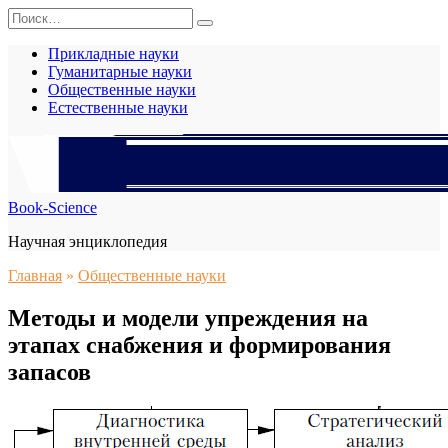
Перейти
Search
к
for:
содержанию
Прикладные науки
Гуманитарные науки
Общественные науки
Естественные науки
Book-Science
Научная энциклопедия
Главная
»
Общественные науки
Методы и модели упреждения на
этапах снабжения и формирования
запасов