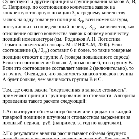
Существуют и другие принципы группирования запасов А, В,
С. Например, по соотношению количества заявок на
конкретную товарную позицию З
к среднему количеству
i
заявок на одну товарную позицию З
всей номенклатуры,
ср
поступивших за определенный период. З
вычисляется, как
ср
отношение общего количества заявок к общему количеству
позиций номенклатуры (см. Родников А.Н. Логистика.
Терминологический словарь. М.: ИНФА-М, 2000). Если
соотношение (З
/ З
) составит 6 и более, то такие товарные
i
ср
позиции относят к группе А (товары повышенного спроса).
Если это соотношение больше 2, но меньше 6, то в группу В.
Если это соотношение составляет менее 2 (включительно), то
в группу. Очевидно, что значимость запасов товаров группы
А будет больше, чем значимость группы В и С.
Там, где очень важна “омертвленная в запасах стоимость”,
применяют принцип группирования по стоимости. Алгоритм
проведения такого расчета следующий:
1.Анализируют объемы потребления или продаж по каждой
товарной позиции в штучном и стоимостном выражении за
прошлый период, руб. (например, за год по кварталам).
2.По результатам анализа рассчитывают объемы будущего
потребления и реализации товарных позиций. Для каждой