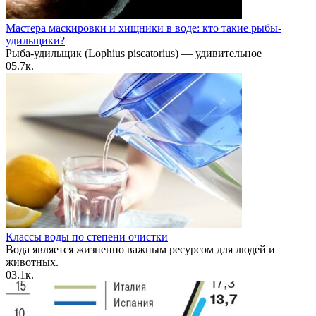
Мастера маскировки и хищники в воде: кто такие рыбы-
удильщики?
Рыба-удильщик (Lophius piscatorius) — удивительное
0
5.7к.
Классы воды по степени очистки
Вода является жизненно важным ресурсом для людей и
животных.
0
3.1к.