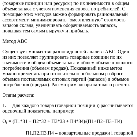
(товарные позиции или ресурсы) по их значимости в общем
объеме запаса с учетом изменения спроса потребителей. С
помощью этих методов можно формировать рациональный
ассортимент, минимизировать “омертвленную” стоимость
запасов склада, увеличивать оборачиваемость запасов,
повышая тем самым выручку и прибыль.
Метод АВС
Существует множество разновидностей анализа АВС. Один
из них позволяет группировать товарные позиции по их
значимости в общем объеме запаса и общем объеме прошлого
потребления (объемам продаж). Показанный ниже метод
можно применять при относительно небольшом разбросе
объемов поставляемых оптовых партий (запасов) и объемов
потребления (продаж). Рассмотрим алгоритм такого расчета.
Этапы расчета:
1. Для каждого товара (товарной позиции i) рассчитывается
оценочный показатель, например:
О
= (П1*З1 + П2*З2 + П3*З3 + П4*З4)/(П1+П2+П3+П4)
i
П1,П2,П3,П4 – поквартальные продажи i товарной