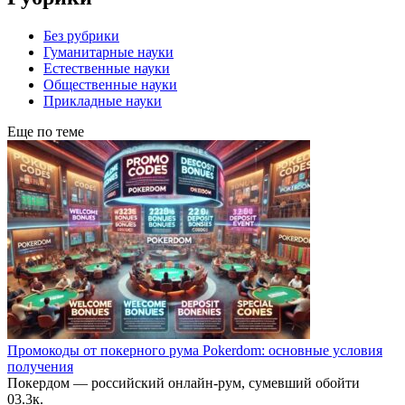
Без рубрики
Гуманитарные науки
Естественные науки
Общественные науки
Прикладные науки
Еще по теме
Промокоды от покерного рума Pokerdom: основные условия
получения
Покердом — российский онлайн-рум, сумевший обойти
0
3.3к.