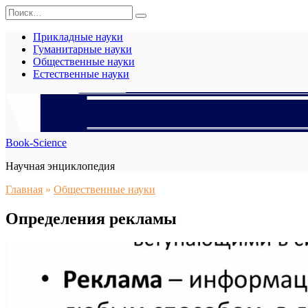
Перейти
Search
к
for:
содержанию
Прикладные науки
Гуманитарные науки
Общественные науки
Естественные науки
Book-Science
Научная энциклопедия
Главная
»
Общественные науки
Определения рекламы