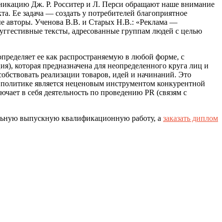
уникацию Дж. Р. Росситер и Л. Перси обращают наше внимание
а. Ее задача — создать у потребителей благоприятное
е авторы. Ученова В.В. и Старых Н.В.: «Реклама —
суггестивные тексты, адресованные группам людей с целью
пределяет ее как распространяемую в любой форме, с
), которая предназначена для неопределенного круга лиц и
обствовать реализации товаров, идей и начинаний. Это
 и политике является неценовым инструментом конкурентной
чает в себя деятельность по проведению PR (связям с
альную выпускную квалификационную работу, а
заказать диплом