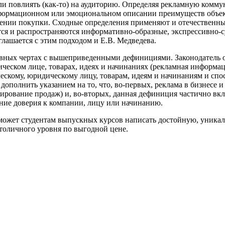
или повлиять (как-то) на аудиторию. Определяя рекламную комм
нформационном или эмоциональном описании преимуществ объект
шении покупки. Сходные определения применяют и отечественны
тся и распространяются информативно-образные, экспрессивно-
лашается с этим подходом и Е.В. Медведева.
новных чертах с вышеприведенными дефинициями. Законодатель о
ком лице, товарах, идеях и начинаниях (рекламная информация
скому, юридическому лицу, товарам, идеям и начинаниям и спос
дополнить указанием на то, что, во-первых, реклама в бизнесе
ирование продаж) и, во-вторых, данная дефиниция частично вклю
ние доверия к компании, лицу или начинанию.
оможет студентам выпускных курсов написать достойную, уник
толичного уровня по выгодной цене.