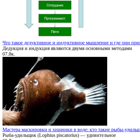
Что такое дедуктивное и индуктивное мышление и где они пр
Дедукция и индукция являются двумя основными методами
0
7.8к.
Мастера маскировки и хищники в воде: кто такие рыбы-удиль
Рыба-удильщик (Lophius piscatorius) — удивительное