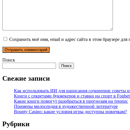
Сохранить моё имя, email и адрес сайта в этом браузере д
Поиск
Поиск
Свежие записи
Как использовать ИИ для написания сочинения: советы 
Книги с секретами букмекеров и ставки на спорт в Fonbet
Какие книги помогут разобраться в прогнозам на теннис
Примеры милосердия в художественной литературе
Bounty Casino: какие условия игры доступны новичкам?
Рубрики