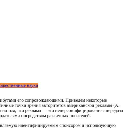
бщественные науки
рибутами его сопровождающими. Приведем некоторые
тичные точки зрения авторитетов американской рекламы (А.
я на том, что реклама — это неперсонифицированная передача
одателями посредством различных носителей.
ществляемую идентифицируемым спонсором и использующую