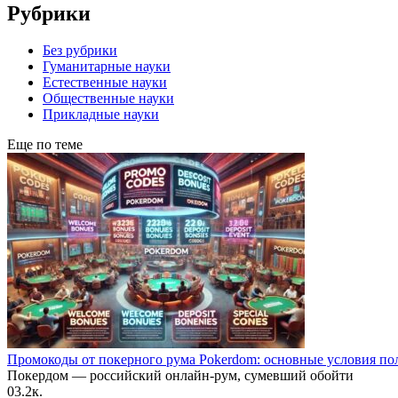
Рубрики
Без рубрики
Гуманитарные науки
Естественные науки
Общественные науки
Прикладные науки
Еще по теме
Промокоды от покерного рума Pokerdom: основные условия по
Покердом — российский онлайн-рум, сумевший обойти
0
3.2к.