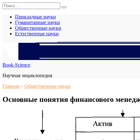
Перейти
Search
к
for:
содержанию
Прикладные науки
Гуманитарные науки
Общественные науки
Естественные науки
Book-Science
Научная энциклопедия
Главная
»
Общественные науки
Основные понятия финансового менед