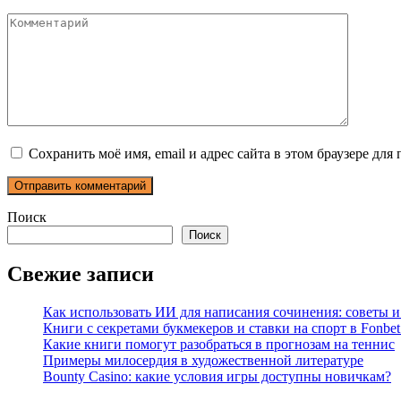
Комментарий
Сохранить моё имя, email и адрес сайта в этом браузере д
Поиск
Поиск
Свежие записи
Как использовать ИИ для написания сочинения: советы 
Книги с секретами букмекеров и ставки на спорт в Fonbet
Какие книги помогут разобраться в прогнозам на теннис
Примеры милосердия в художественной литературе
Bounty Casino: какие условия игры доступны новичкам?