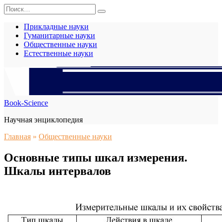
Перейти
Search
к
for:
содержанию
Прикладные науки
Гуманитарные науки
Общественные науки
Естественные науки
Book-Science
Научная энциклопедия
Главная
»
Общественные науки
Основные типы шкал измерения.
Шкалы интервалов