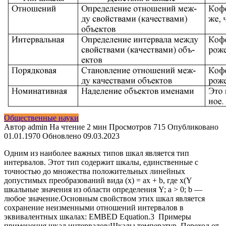
Общественные науки
Автор
admin
На чтение
2 мин
Просмотров
715
Опубликовано
01.01.1970
Обновлено
09.03.2023
Одним из наиболее важных типов шкал является тип
интервалов. Этот тип содержит шкалы, единственные с
точностью до множества положительных линейных
допустимых преобразований вида (х) = ах + b, где х(Y
шкальные значения из области определения Y; а > 0; b —
любое значение.Основным свойством этих шкал является
сохранение неизменными отношений интервалов в
эквивалентных шкалах: EMBED Equation.3 Примеры
применения шкал интервалов:Шкалы температур. Переход от