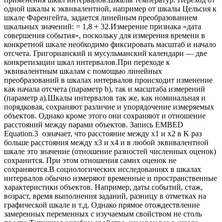
одной шкалы к эквивалентной, например от шкалы Цельсия к
шкале Фаренгейта, задается линейным преобразованием
шкальных значений: = 1,8 + 32.Измерение признака «дата
совершения события», поскольку для измерения времени в
конкретной шкале необходимо фиксировать масштаб и начало
отсчета. Григорианский и мусульманский календари — две
конкретизации шкал интервалов.При переходе к
эквивалентным шкалам с помощью линейных
преобразований в шкалах интервалов происходит изменение
как начала отсчета (параметр b), так и масштаба измерений
(параметр а).Шкалы интервалов так же, как номинальная и
порядковая, сохраняют различие и упорядочение измеряемых
объектов. Однако кроме этого они сохраняют и отношение
расстояний между парами объектов. Запись EMBED
Equation.3 означает, что расстояние между х1 и х2 в K раз
больше расстояния между х3 и х4 и в любой эквивалентной
шкале это значение (отношение разностей численных оценок)
сохранится. При этом отношения самих оценок не
сохраняются.В социологических исследованиях в шкалах
интервалов обычно измеряют временные и пространственные
характеристики объектов. Например, даты событий, стаж,
возраст, время выполнения заданий, разницу в отметках на
графической шкале и т.д. Однако прямое отождествление
замеренных переменных с изучаемым свойством не столь