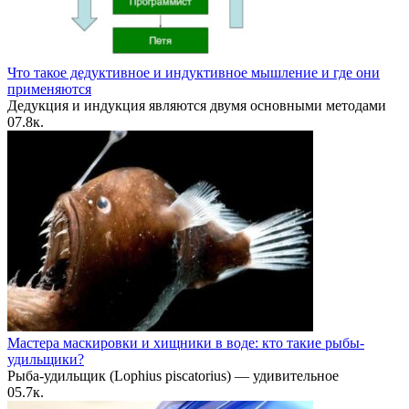
Что такое дедуктивное и индуктивное мышление и где они
применяются
Дедукция и индукция являются двумя основными методами
0
7.8к.
Мастера маскировки и хищники в воде: кто такие рыбы-
удильщики?
Рыба-удильщик (Lophius piscatorius) — удивительное
0
5.7к.